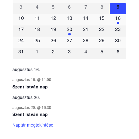
3
4
5
6
7
8
9
e
10
11
12
13
14
15
16
m
17
18
19
20
21
22
23
é
24
25
26
27
28
29
30
31
1
2
3
4
5
6
n
y
augusztus 16.
augusztus 16. @ 11:00
e
Szent István nap
augusztus 20.
k
augusztus 20. @ 16:30
n
Szent István nap
Naptár megtekintése
a