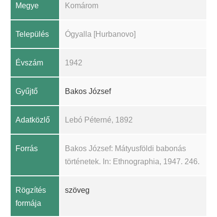
Megye
Komárom
Település
Ógyalla [Hurbanovo]
Évszám
1942
Gyűjtő
Bakos József
Adatközlő
Lebó Péterné, 1892
Forrás
Bakos József: Mátyusföldi babonás
történetek. In: Ethnographia, 1947. 246.
Rögzítés
szöveg
formája