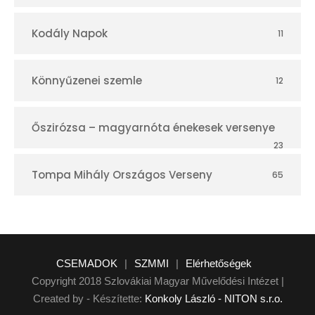
Kodály Napok
11
Könnyűzenei szemle
12
Őszirózsa – magyarnóta énekesek versenye
23
Tompa Mihály Országos Verseny
65
CSEMADOK
|
SZMMI
|
Elérhetőségek
Copyright 2018 Szlovákiai Magyar Művelődési Intézet |
Created by - Készítette:
Konkoly László - NITON s.r.o.