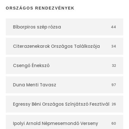
p
ORSZÁGOS RENDEZVÉNYEK
t
Bíborpiros szép rózsa
44
á
r
Citerazenekarok Országos Találkozója
34
Csengő Énekszó
32
Duna Menti Tavasz
97
Egressy Béni Országos Színjátszó Fesztivál
26
Ipolyi Arnold Népmesemondó Verseny
60