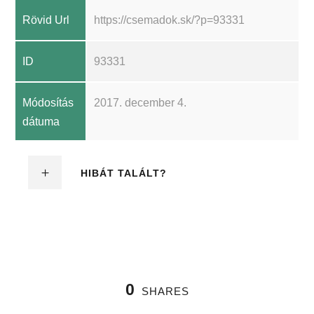
Rövid Url
https://csemadok.sk/?p=93331
ID
93331
Módosítás
2017. december 4.
dátuma
HIBÁT TALÁLT?
0
SHARES