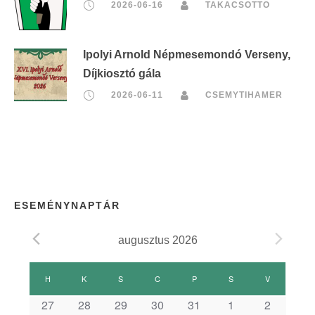
2026-06-16
TAKACSOTTO
Ipolyi Arnold Népmesemondó Verseny,
Díjkiosztó gála
2026-06-11
CSEMYTIHAMER
ESEMÉNYNAPTÁR
augusztus 2026
E
H
HÉTFŐ
K
KEDD
S
SZERDA
C
CSÜTÖRTÖK
P
PÉNTEK
S
SZOMBAT
V
VASÁRNAP
s
27
28
29
30
31
1
2