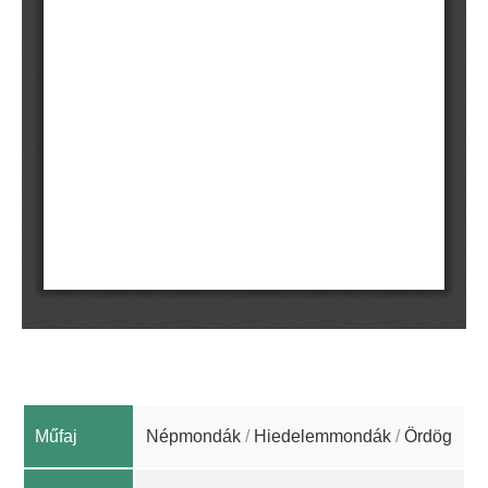
Műfaj
Népmondák
/
Hiedelemmondák
/
Ördög