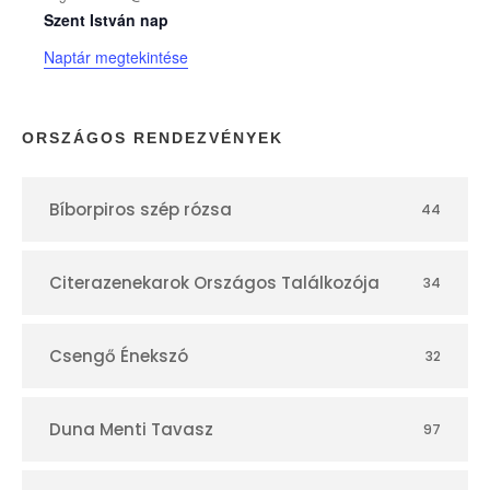
n
Szent István nap
Naptár megtekintése
a
p
ORSZÁGOS RENDEZVÉNYEK
t
Bíborpiros szép rózsa
44
á
r
Citerazenekarok Országos Találkozója
34
Csengő Énekszó
32
Duna Menti Tavasz
97