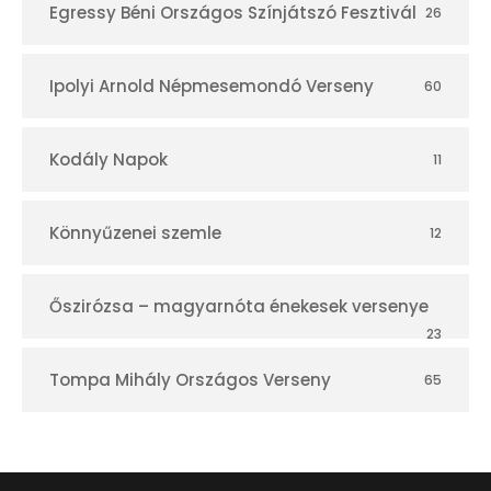
Egressy Béni Országos Színjátszó Fesztivál
26
Ipolyi Arnold Népmesemondó Verseny
60
Kodály Napok
11
Könnyűzenei szemle
12
Őszirózsa – magyarnóta énekesek versenye
23
Tompa Mihály Országos Verseny
65