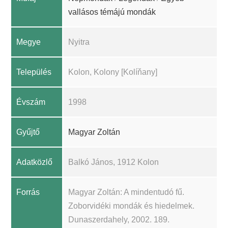
vallásos témájú mondák
Megye
Nyitra
Település
Kolon, Kolony [Kolíňany]
Évszám
1998
Gyűjtő
Magyar Zoltán
Adatközlő
Balkó János, 1912 Kolon
Forrás
Magyar Zoltán: A mindentudó fű.
Zoborvidéki mondák és hiedelmek.
Dunaszerdahely, 2002. 189.