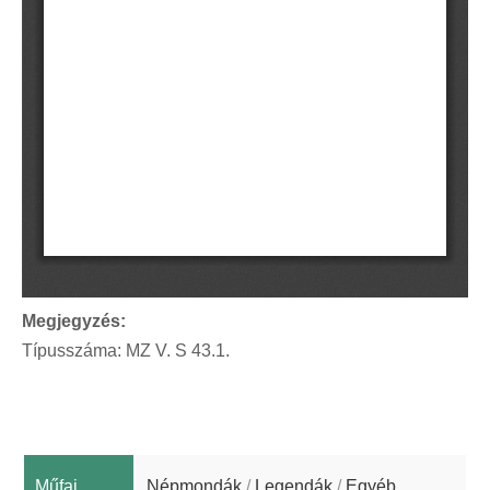
Megjegyzés:
Típusszáma: MZ V. S 43.1.
Műfaj
Népmondák
/
Legendák
/
Egyéb