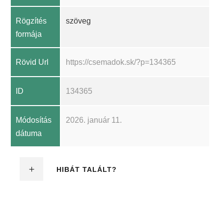
Rögzítés
szöveg
formája
Rövid Url
https://csemadok.sk/?p=134365
ID
134365
Módosítás
2026. január 11.
dátuma
HIBÁT TALÁLT?