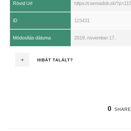
Rövid Url
https://csemadok.sk/?p=11
ID
115431
Módosítás dátuma
2019. november 17.
HIBÁT TALÁLT?
0
SHARE