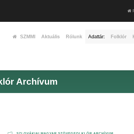
F
SZMMI
Aktuális
Rólunk
Adattár:
Folklór
klór Archívum
R
SZLOVÁKIAI MAGYAR SZÖVEGFOLKLÓR ARCHÍVUM