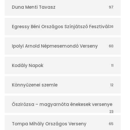
r
Duna Menti Tavasz
97
Egressy Béni Országos Színjátszó Fesztivál
26
Ipolyi Arnold Népmesemondó Verseny
60
Kodály Napok
11
Könnyűzenei szemle
12
Őszirózsa – magyarnóta énekesek versenye
23
Tompa Mihály Országos Verseny
65