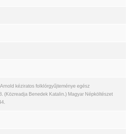
i Arnold kéziratos folklórgyűjteménye egész
. (Közreadja Benedek Katalin.) Magyar Népköltészet
44.