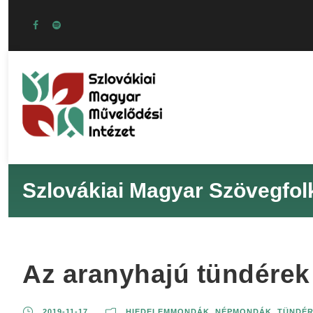
Szlovákiai Magyar Szövegfol
Az aranyhajú tündérek
2019-11-17
HIEDELEMMONDÁK
,
NÉPMONDÁK
,
TÜNDÉ