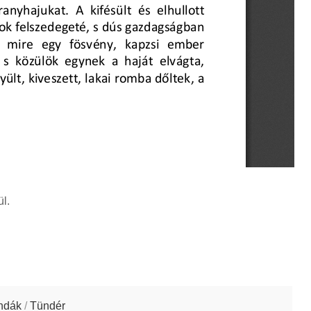
l.
ndák
/
Tündér