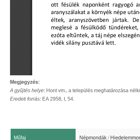
Megjegyzés:
A gyűjtés helye
: Hont vm., a település meghatározása nélkü
Eredeti forrás:
EA 2958, I, 54.
Műfaj
Népmondák
/
Hiedelemmo