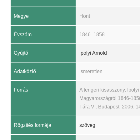
Megye
Hont
Évszám
1846–1858
Gyűjtő
Ipolyi Arnold
Adatközlő
ismeretlen
Forrás
A tengeri kisasszony. Ipoly
Magyarországról 1846-1858
Tára VI. Budapest, 2006. 1
Rögzítés formája
szöveg