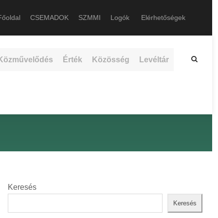
őoldal
CSEMADOK
SZMMI
Logók
Elérhetőségek
Közművelődés
Érték
Közösség
Levéltár
Keresés
Keresés