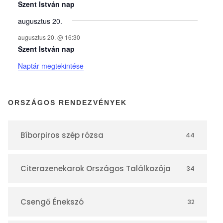
y
Szent István nap
augusztus 20.
e
augusztus 20. @ 16:30
Szent István nap
k
Naptár megtekintése
n
ORSZÁGOS RENDEZVÉNYEK
a
Bíborpiros szép rózsa
44
p
Citerazenekarok Országos Találkozója
34
t
á
Csengő Énekszó
32