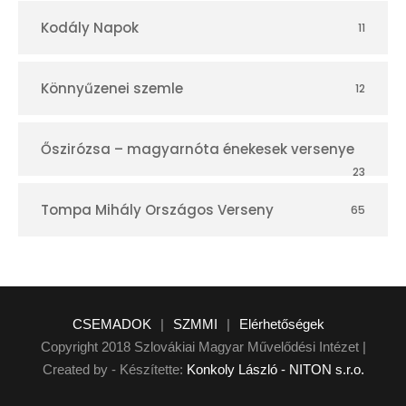
Kodály Napok
11
Könnyűzenei szemle
12
Őszirózsa – magyarnóta énekesek versenye
23
Tompa Mihály Országos Verseny
65
CSEMADOK
|
SZMMI
|
Elérhetőségek
Copyright 2018 Szlovákiai Magyar Művelődési Intézet |
Created by - Készítette:
Konkoly László - NITON s.r.o.