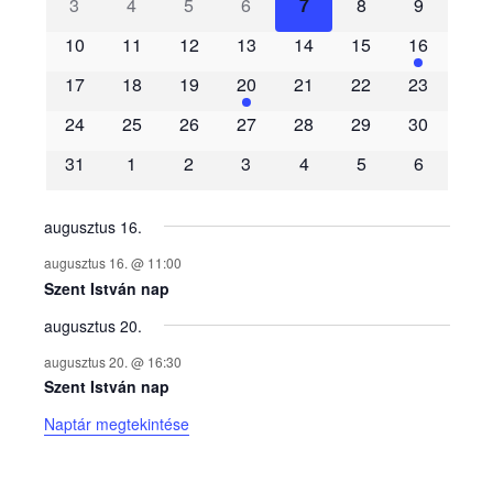
3
4
5
6
7
8
9
e
10
11
12
13
14
15
16
m
17
18
19
20
21
22
23
é
24
25
26
27
28
29
30
31
1
2
3
4
5
6
n
y
augusztus 16.
augusztus 16. @ 11:00
e
Szent István nap
augusztus 20.
k
augusztus 20. @ 16:30
n
Szent István nap
Naptár megtekintése
a