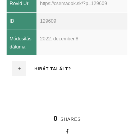
Rövid Url
https://csemadok.sk/?p=129609
ID
129609
Módosítás
2022. december 8.
dátuma
HIBÁT TALÁLT?
0
SHARES