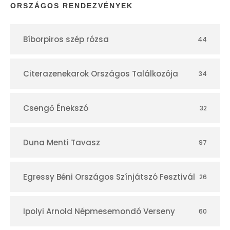
p
ORSZÁGOS RENDEZVÉNYEK
t
Bíborpiros szép rózsa
44
á
r
Citerazenekarok Országos Találkozója
34
Csengő Énekszó
32
Duna Menti Tavasz
97
Egressy Béni Országos Színjátszó Fesztivál
26
Ipolyi Arnold Népmesemondó Verseny
60