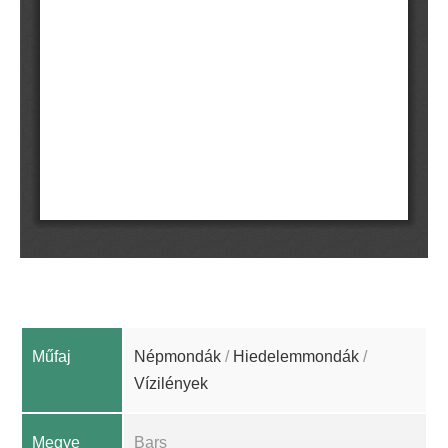
Műfaj
Népmondák
/
Hiedelemmondák
/
Vízilények
Megye
Bars