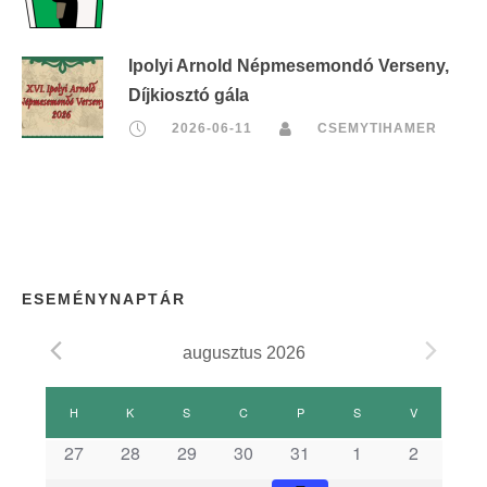
Ipolyi Arnold Népmesemondó Verseny,
Díjkiosztó gála
2026-06-11
CSEMYTIHAMER
ESEMÉNYNAPTÁR
augusztus 2026
E
H
HÉTFŐ
K
KEDD
S
SZERDA
C
CSÜTÖRTÖK
P
PÉNTEK
S
SZOMBAT
V
VASÁRNAP
s
27
28
29
30
31
1
2