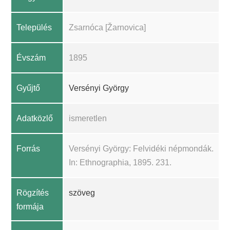
Település
Zsarnóca [Žarnovica]
Évszám
1895
Gyűjtő
Versényi György
Adatközlő
ismeretlen
Forrás
Versényi György: Felvidéki népmondák.
In: Ethnographia, 1895. 231.
Rögzítés
szöveg
formája