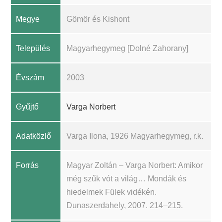
Megye
Gömör és Kishont
Település
Magyarhegymeg [Dolné Zahorany]
Évszám
2003
Gyűjtő
Varga Norbert
Adatközlő
Varga Ilona, 1926 Magyarhegymeg, r.k.
Forrás
Magyar Zoltán – Varga Norbert: Amikor
még szűk vót a világ… Mondák és
hiedelmek Fülek vidékén.
Dunaszerdahely, 2007. 214–215.