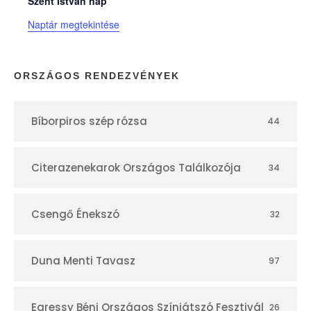
n
Szent István nap
Naptár megtekintése
a
p
ORSZÁGOS RENDEZVÉNYEK
t
Bíborpiros szép rózsa
44
á
r
Citerazenekarok Országos Találkozója
34
Csengő Énekszó
32
Duna Menti Tavasz
97
Egressy Béni Országos Színjátszó Fesztivál
26