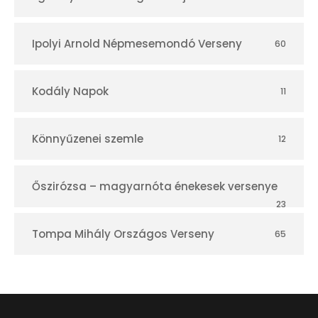
Ipolyi Arnold Népmesemondó Verseny
60
Kodály Napok
11
Könnyűzenei szemle
12
Őszirózsa – magyarnóta énekesek versenye
23
Tompa Mihály Országos Verseny
65