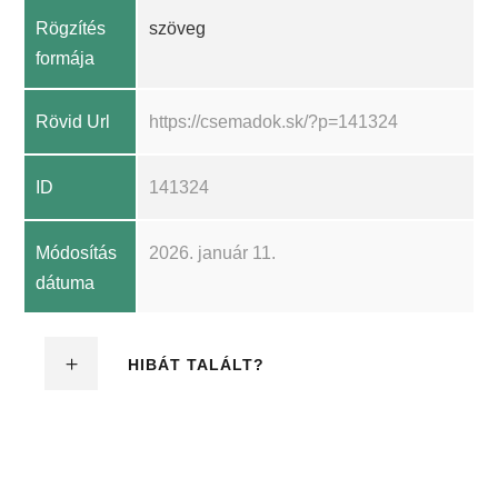
Rögzítés
szöveg
formája
Rövid Url
https://csemadok.sk/?p=141324
ID
141324
Módosítás
2026. január 11.
dátuma
HIBÁT TALÁLT?