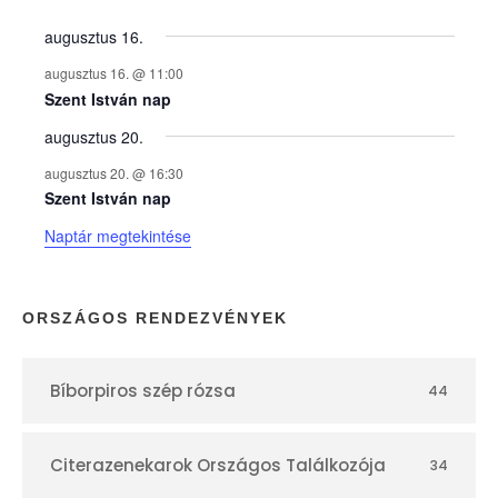
y
augusztus 16.
augusztus 16. @ 11:00
e
Szent István nap
augusztus 20.
k
augusztus 20. @ 16:30
n
Szent István nap
Naptár megtekintése
a
p
ORSZÁGOS RENDEZVÉNYEK
t
Bíborpiros szép rózsa
44
á
r
Citerazenekarok Országos Találkozója
34