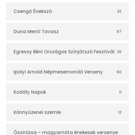
Csengő Énekszó
32
Duna Menti Tavasz
97
Egressy Béni Országos Színjátszó Fesztivál
26
Ipolyi Arnold Népmesemondó Verseny
60
Kodály Napok
11
Könnyűzenei szemle
12
Őszirózsa – magyarnóta énekesek versenye