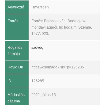
Adatközlő
ismeretlen
Forrás
Forrás: Balassa Iván: Bodrogköz
mondavilágáról. In: Irodalmi Szemle,
1977. 923.
Rögzítés
szöveg
formája
Rövid Url
https://csemadok.sk/?p=126285
ID
126285
Módosítás
2021. július 15.
dátuma