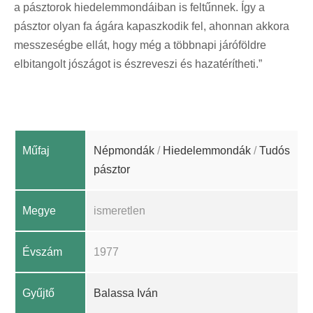
a pásztorok hiedelemmondáiban is feltűnnek. Így a
pásztor olyan fa ágára kapaszkodik fel, ahonnan akkora
messzeségbe ellát, hogy még a többnapi járóföldre
elbitangolt jószágot is észreveszi és hazatérítheti.”
Műfaj
Népmondák
/
Hiedelemmondák
/
Tudós
pásztor
Megye
ismeretlen
Évszám
1977
Gyűjtő
Balassa Iván