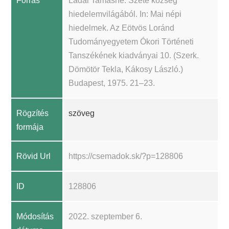
Forrás
Ládai Tamásné: Szete község
hiedelemvilágából. In: Mai népi
hiedelmek. Az Eötvös Loránd
Tudományegyetem Ókori Történeti
Tanszékének kiadványai 10. (Szerk.
Dömötör Tekla, Kákosy László.)
Budapest, 1975. 21–23.
Rögzítés
szöveg
formája
Rövid Url
https://csemadok.sk/?p=128806
ID
128806
Módosítás
2022. szeptember 6.