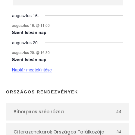
n
y
augusztus 16.
augusztus 16. @ 11:00
e
Szent István nap
augusztus 20.
k
augusztus 20. @ 16:30
n
Szent István nap
Naptár megtekintése
a
p
ORSZÁGOS RENDEZVÉNYEK
t
Bíborpiros szép rózsa
44
á
r
Citerazenekarok Országos Találkozója
34