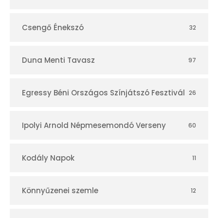
Csengő Énekszó
32
Duna Menti Tavasz
97
Egressy Béni Országos Színjátszó Fesztivál
26
Ipolyi Arnold Népmesemondó Verseny
60
Kodály Napok
11
Könnyűzenei szemle
12