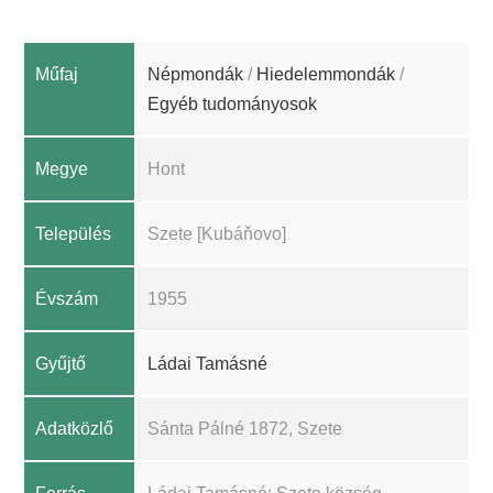
Műfaj
Népmondák
/
Hiedelemmondák
/
Egyéb tudományosok
Megye
Hont
Település
Szete [Kubáňovo]
Évszám
1955
Gyűjtő
Ládai Tamásné
Adatközlő
Sánta Pálné 1872, Szete