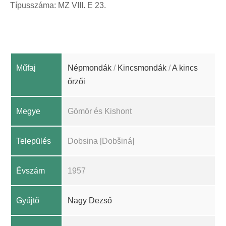
Típusszáma: MZ VIII. E 23.
Műfaj
Népmondák
/
Kincsmondák
/
A kincs
őrzői
Megye
Gömör és Kishont
Település
Dobsina [Dobšiná]
Évszám
1957
Gyűjtő
Nagy Dezső