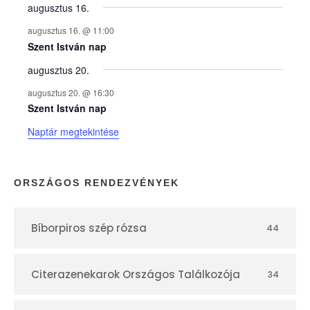
y
augusztus 16.
augusztus 16. @ 11:00
e
Szent István nap
augusztus 20.
k
augusztus 20. @ 16:30
n
Szent István nap
Naptár megtekintése
a
p
ORSZÁGOS RENDEZVÉNYEK
t
Bíborpiros szép rózsa
44
á
r
Citerazenekarok Országos Találkozója
34