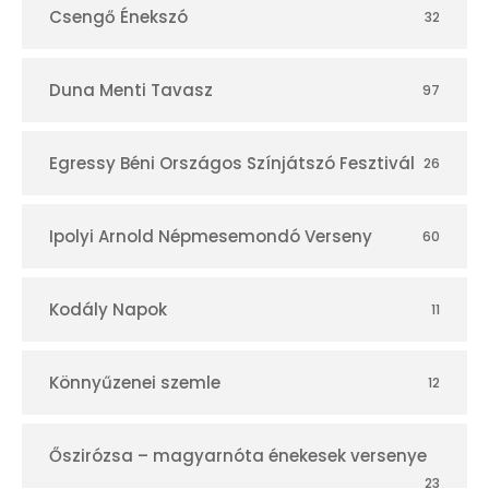
Csengő Énekszó
32
Duna Menti Tavasz
97
Egressy Béni Országos Színjátszó Fesztivál
26
Ipolyi Arnold Népmesemondó Verseny
60
Kodály Napok
11
Könnyűzenei szemle
12
Őszirózsa – magyarnóta énekesek versenye
23