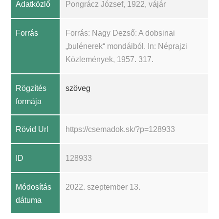
Adatközlő
Pongrácz József, 1922, vájár
Forrás
Forrás: Nagy Dezső: A dobsinai
„bulénerek“ mondáiból. In: Néprajzi
Közlemények, 1957. 317.
Rögzítés
szöveg
formája
Rövid Url
https://csemadok.sk/?p=128933
ID
128933
Módosítás
2022. szeptember 13.
dátuma