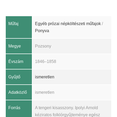
Műfaj
Egyéb prózai népköltészeti műfajok
/
Ponyva
Megye
Pozsony
Évszám
1846–1858
Gyűjtő
ismeretlen
Adatközlő
ismeretlen
Forrás
A tengeri kisasszony. Ipolyi Arnold
kéziratos folklórgyűjteménye egész