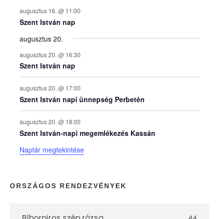
augusztus 16. @ 11:00
e
Szent István nap
augusztus 20.
k
augusztus 20. @ 16:30
n
Szent István nap
a
augusztus 20. @ 17:00
Szent István napi ünnepség Perbetén
p
augusztus 20. @ 18:00
Szent István-napi megemlékezés Kassán
t
Naptár megtekintése
á
r
ORSZÁGOS RENDEZVÉNYEK
Bíborpiros szép rózsa
44