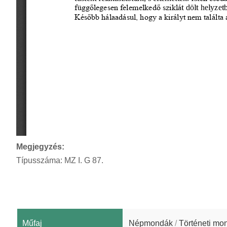
Megjegyzés:
Típusszáma: MZ I. G 87.
Műfaj
Népmondák
/
Történeti mo