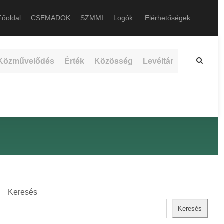
őoldal
CSEMADOK
SZMMI
Logók
Elérhetőségek
Közművelődés
Érték
Közösség
Levéltár
Keresés
Keresés