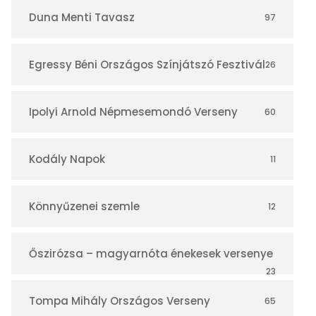
r
Duna Menti Tavasz
97
Egressy Béni Országos Színjátszó Fesztivál
26
Ipolyi Arnold Népmesemondó Verseny
60
Kodály Napok
11
Könnyűzenei szemle
12
Őszirózsa – magyarnóta énekesek versenye
23
Tompa Mihály Országos Verseny
65