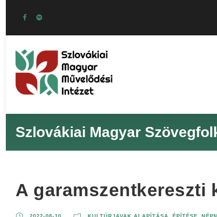
Szlovákiai Magyar Szövegfol
A garamszentkereszti 
2022-08-10
KULTÚRJAVAK ALAPÍTÁSA, ÉPÍTÉSE
,
NÉP