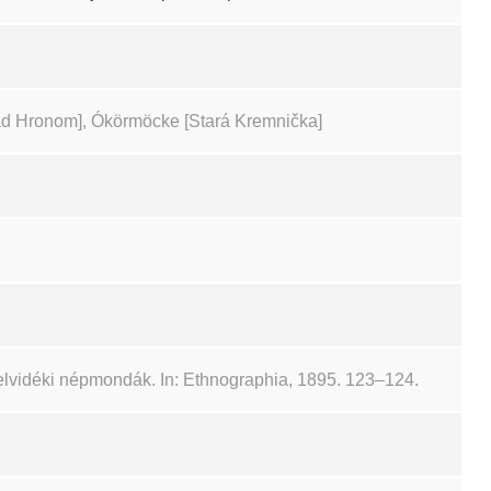
ad Hronom], Ókörmöcke [Stará Kremnička]
elvidéki népmondák. In: Ethnographia, 1895. 123–124.