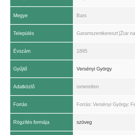
Megye
Bars
Település
Garamszentkereszt [Žiar n
Évszám
1895
Gyűjtő
Versényi György
Adatközlő
ismeretlen
Forrás
Forrás: Versényi György: F
Rögzítés formája
szöveg