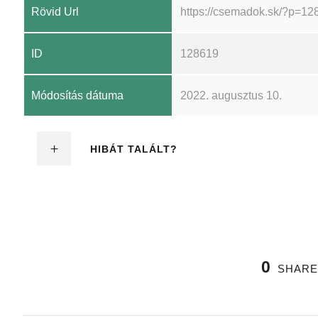
Rövid Url
https://csemadok.sk/?p=12
ID
128619
Módosítás dátuma
2022. augusztus 10.
HIBÁT TALÁLT?
0
SHARE