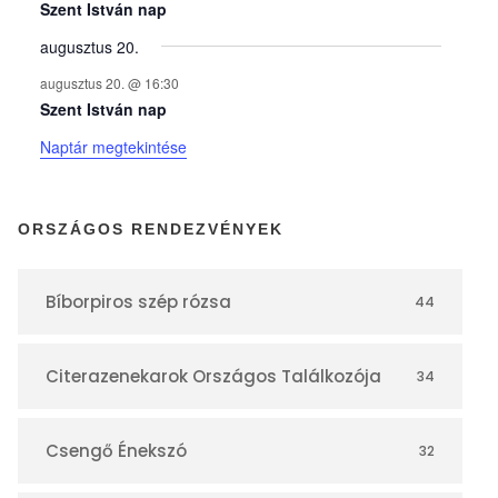
y
Szent István nap
augusztus 20.
e
augusztus 20. @ 16:30
Szent István nap
k
Naptár megtekintése
n
ORSZÁGOS RENDEZVÉNYEK
a
Bíborpiros szép rózsa
44
p
Citerazenekarok Országos Találkozója
34
t
á
Csengő Énekszó
32