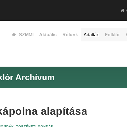
F
SZMMI
Aktuális
Rólunk
Adattár:
Folklór
klór Archívum
kápolna alapítása
MONDÁK
,
TÖRTÉNETI MONDÁK