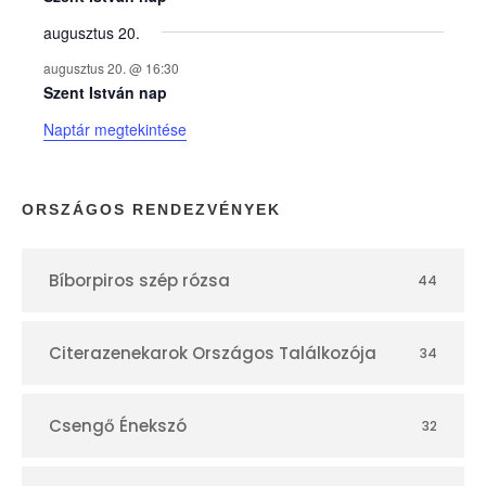
augusztus 20.
k
augusztus 20. @ 16:30
n
Szent István nap
Naptár megtekintése
a
p
ORSZÁGOS RENDEZVÉNYEK
t
Bíborpiros szép rózsa
44
á
r
Citerazenekarok Országos Találkozója
34
Csengő Énekszó
32