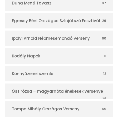
Duna Menti Tavasz
97
Egressy Béni Országos Színjátszó Fesztivál
26
Ipolyi Arnold Népmesemondó Verseny
60
Kodály Napok
11
Könnyűzenei szemle
12
Őszirózsa – magyarnóta énekesek versenye
23
Tompa Mihály Országos Verseny
65