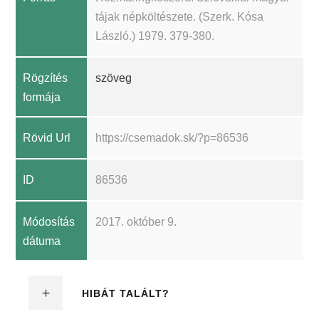
tájak népköltészete. (Szerk. Kósa
László.) 1979. 379-380.
Rögzítés
szöveg
formája
Rövid Url
https://csemadok.sk/?p=86536
ID
86536
Módosítás
2017. október 9.
dátuma
HIBÁT TALÁLT?