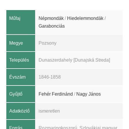
Műfaj
Népmondák
/
Hiedelemmondák
/
Garabonciás
Megye
Pozsony
Település
Dunaszerdahely [Dunajská Streda]
Évszám
1846-1858
Gyűjtő
Fehér Ferdinánd
/
Nagy János
Adatközlő
ismeretlen
Forrás
Rozmaringkoszorú. Szlovákiai magyar