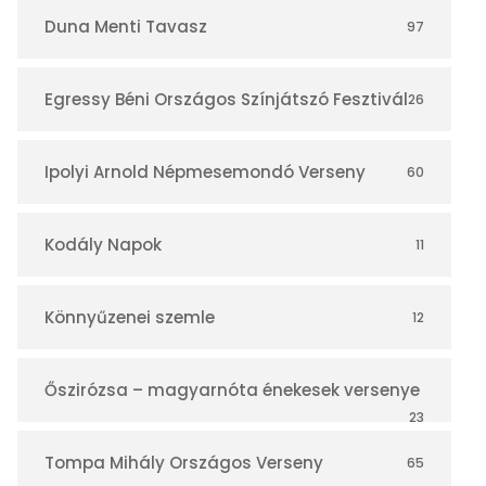
r
Duna Menti Tavasz
97
Egressy Béni Országos Színjátszó Fesztivál
26
Ipolyi Arnold Népmesemondó Verseny
60
Kodály Napok
11
Könnyűzenei szemle
12
Őszirózsa – magyarnóta énekesek versenye
23
Tompa Mihály Országos Verseny
65