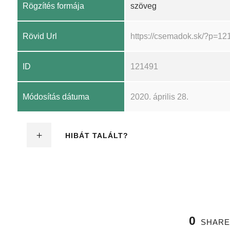
Rögzítés formája
szöveg
Rövid Url
https://csemadok.sk/?p=12
ID
121491
Módosítás dátuma
2020. április 28.
HIBÁT TALÁLT?
0
SHARE