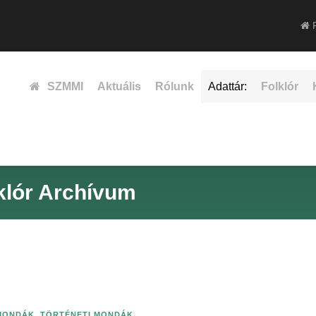
F
SZMMI
Aktuális
Rólunk
Adattár:
Folklór
klór Archívum
MONDÁK
,
TÖRTÉNETI MONDÁK