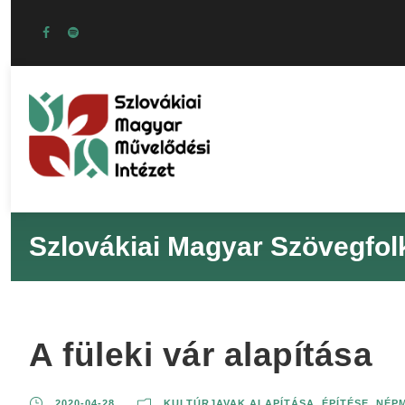
Szlovákiai Magyar Szövegfol
A füleki vár alapítása
2020-04-28
KULTÚRJAVAK ALAPÍTÁSA, ÉPÍTÉSE
,
NÉP