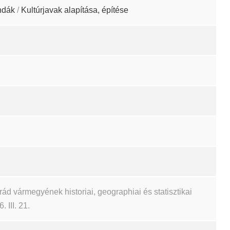
ndák
/
Kultúrjavak alapítása, építése
d vármegyének historiai, geographiai és statisztikai
 III. 21.