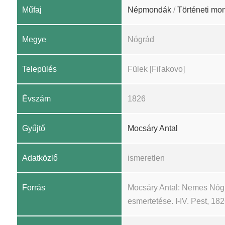
Műfaj
Népmondák
/
Történeti mo
Megye
Nógrád
Település
Fülek [Fiľakovo]
Évszám
1826
Gyűjtő
Mocsáry Antal
Adatközlő
ismeretlen
Forrás
Mocsáry Antal: Nemes Nógrá
esmertetése. I-IV. Pest, 1826.