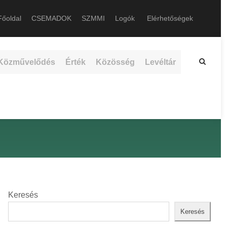
őoldal
CSEMADOK
SZMMI
Logók
Elérhetőségek
Közművelődés
Érték
Közösség
Levéltár
Keresés
Keresés