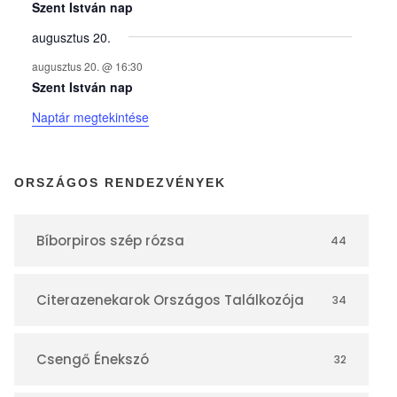
y
Szent István nap
augusztus 20.
e
augusztus 20. @ 16:30
Szent István nap
k
Naptár megtekintése
n
ORSZÁGOS RENDEZVÉNYEK
a
Bíborpiros szép rózsa
44
p
Citerazenekarok Országos Találkozója
34
t
á
Csengő Énekszó
32