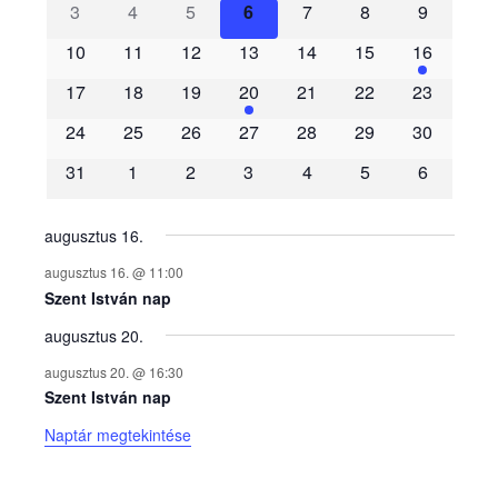
3
4
5
6
7
8
9
e
10
11
12
13
14
15
16
m
17
18
19
20
21
22
23
é
24
25
26
27
28
29
30
31
1
2
3
4
5
6
n
y
augusztus 16.
augusztus 16. @ 11:00
e
Szent István nap
augusztus 20.
k
augusztus 20. @ 16:30
n
Szent István nap
Naptár megtekintése
a