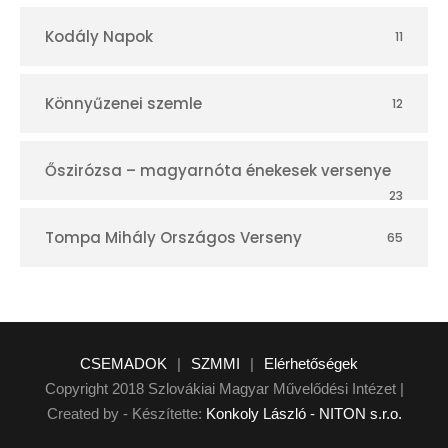
Kodály Napok
11
Könnyűzenei szemle
12
Őszirózsa – magyarnóta énekesek versenye
23
Tompa Mihály Országos Verseny
65
CSEMADOK
|
SZMMI
|
Elérhetőségek
Copyright 2018 Szlovákiai Magyar Művelődési Intézet |
Created by - Készítette:
Konkoly László - NITON s.r.o.