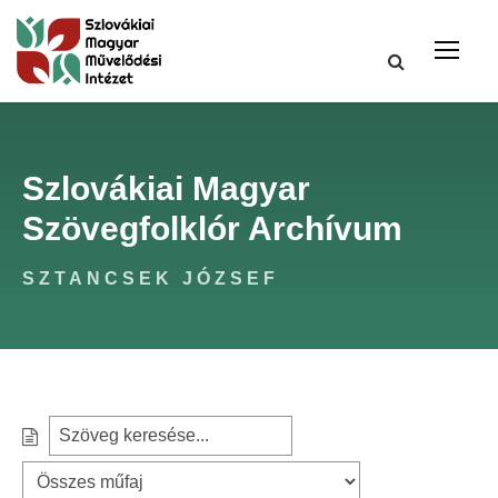
Szlovákiai Magyar
Szövegfolklór Archívum
SZTANCSEK JÓZSEF
S
S
e
z
a
ű