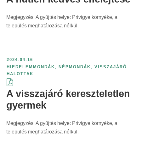
r
i
Megjegyzés: A gyűjtés helye: Privigye környéke, a
n
település meghatározása nélkül.
t
:
2024-04-16
HIEDELEMMONDÁK
,
NÉPMONDÁK
,
VISSZAJÁRÓ
HALOTTAK
A visszajáró kereszteletlen
gyermek
Megjegyzés: A gyűjtés helye: Privigye környéke, a
település meghatározása nélkül.