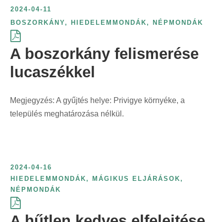
e
é
k
t
ö
2024-04-11
r
l
r
s
ö
ő
g
BOSZORKÁNY
,
HIEDELEMMONDÁK
,
NÉPMONDÁK
i
á
i
s
z
s
z
n
s
n
z
l
z
í
A boszorkány felismerése
t
:
t
e
ő
e
t
:
lucaszékkel
:
r
s
r
é
i
z
i
s
n
e
n
f
Megjegyzés: A gyűjtés helye: Privigye környéke, a
t
r
t
o
település meghatározása nélkül.
:
i
:
r
n
m
t
á
:
j
2024-04-16
HIEDELEMMONDÁK
,
MÁGIKUS ELJÁRÁSOK
,
a
NÉPMONDÁK
s
z
A hűtlen kedves elfelejtése
e