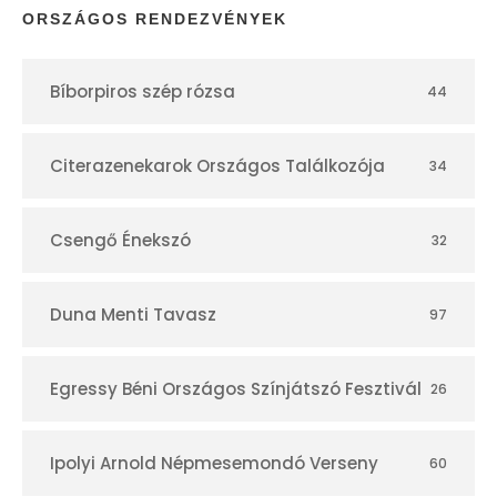
p
ORSZÁGOS RENDEZVÉNYEK
t
Bíborpiros szép rózsa
44
á
r
Citerazenekarok Országos Találkozója
34
Csengő Énekszó
32
Duna Menti Tavasz
97
Egressy Béni Országos Színjátszó Fesztivál
26
Ipolyi Arnold Népmesemondó Verseny
60