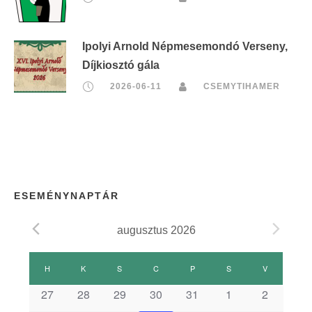
Ipolyi Arnold Népmesemondó Verseny,
Díjkiosztó gála
2026-06-11
CSEMYTIHAMER
ESEMÉNYNAPTÁR
augusztus 2026
E
H
HÉTFŐ
K
KEDD
S
SZERDA
C
CSÜTÖRTÖK
P
PÉNTEK
S
SZOMBAT
V
VASÁRNAP
s
27
28
29
30
31
1
2