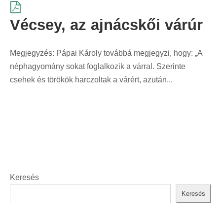
Vécsey, az ajnácskői várúr
Megjegyzés: Pápai Károly továbbá megjegyzi, hogy: „A
néphagyomány sokat foglalkozik a várral. Szerinte
csehek és törökök harczoltak a várért, azután...
Keresés
Keresés