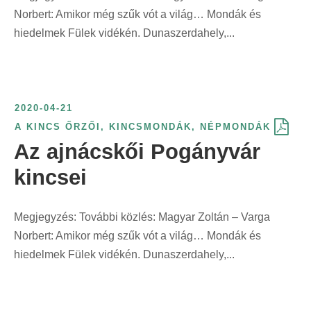
Norbert: Amikor még szűk vót a világ… Mondák és
r
hiedelmek Fülek vidékén. Dunaszerdahely,...
i
n
t
:
2020-04-21
A KINCS ŐRZŐI
,
KINCSMONDÁK
,
NÉPMONDÁK
Az ajnácskői Pogányvár
kincsei
Megjegyzés: További közlés: Magyar Zoltán – Varga
Norbert: Amikor még szűk vót a világ… Mondák és
hiedelmek Fülek vidékén. Dunaszerdahely,...