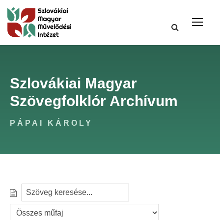
Szlovákiai Magyar
Szövegfolklór Archívum
PÁPAI KÁROLY
S
S
e
z
a
ű