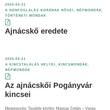
e
é
k
t
ö
2020-04-21
r
l
r
s
ö
ő
g
A HONFOGLALÁS KORÁNAK HŐSEI
,
NÉPMONDÁK
,
i
á
i
s
z
s
TÖRTÉNETI MONDÁK
z
n
s
n
z
l
z
í
t
:
t
e
Ajnácskő eredete
ő
e
t
:
:
r
s
r
é
i
z
i
s
n
e
n
f
t
r
t
o
2020-04-21
:
i
:
r
A KINCSTALÁLÁS HELYEI
,
KINCSMONDÁK
,
n
m
NÉPMONDÁK
t
á
:
j
Az ajnácskői Pogányvár
a
kincsei
s
z
Megjegyzés: További közlés: Magyar Zoltán – Varga
e