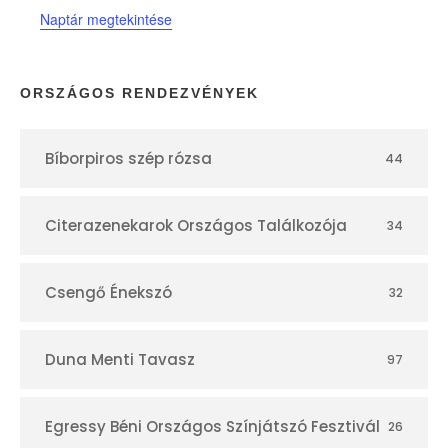
Naptár megtekintése
a
p
ORSZÁGOS RENDEZVÉNYEK
t
Bíborpiros szép rózsa
44
á
r
Citerazenekarok Országos Találkozója
34
Csengő Énekszó
32
Duna Menti Tavasz
97
Egressy Béni Országos Színjátszó Fesztivál
26