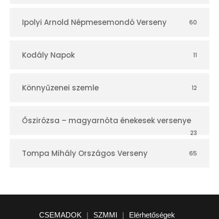
Ipolyi Arnold Népmesemondó Verseny
60
Kodály Napok
11
Könnyűzenei szemle
12
Őszirózsa – magyarnóta énekesek versenye
23
Tompa Mihály Országos Verseny
65
CSEMADOK
|
SZMMI
|
Elérhetőségek