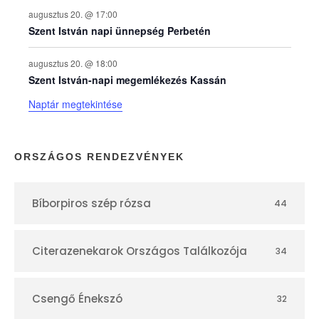
a
augusztus 20. @ 17:00
Szent István napi ünnepség Perbetén
p
augusztus 20. @ 18:00
Szent István-napi megemlékezés Kassán
t
Naptár megtekintése
á
r
ORSZÁGOS RENDEZVÉNYEK
Bíborpiros szép rózsa
44
Citerazenekarok Országos Találkozója
34
Csengő Énekszó
32