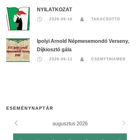
NYILATKOZAT
2026-06-16
TAKACSOTTO
Ipolyi Arnold Népmesemondó Verseny,
Díjkiosztó gála
2026-06-11
CSEMYTIHAMER
ESEMÉNYNAPTÁR
augusztus 2026
E