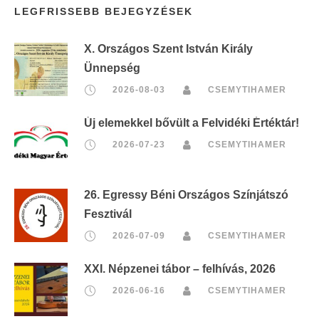
LEGFRISSEBB BEJEGYZÉSEK
r
i
X. Országos Szent István Király
n
Ünnepség
t
2026-08-03
CSEMYTIHAMER
:
Új elemekkel bővült a Felvidéki Értéktár!
2026-07-23
CSEMYTIHAMER
26. Egressy Béni Országos Színjátszó
Fesztivál
2026-07-09
CSEMYTIHAMER
XXI. Népzenei tábor – felhívás, 2026
2026-06-16
CSEMYTIHAMER