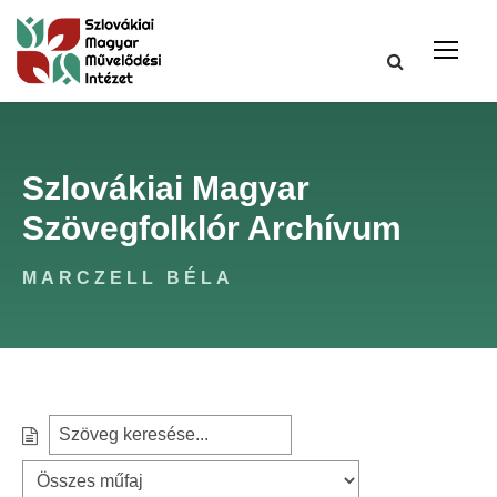
Szlovákiai Magyar
Szövegfolklór Archívum
MARCZELL BÉLA
S
S
e
z
a
ű