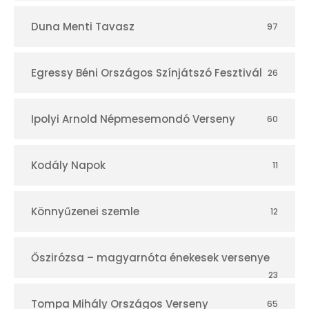
Duna Menti Tavasz
97
Egressy Béni Országos Színjátszó Fesztivál
26
Ipolyi Arnold Népmesemondó Verseny
60
Kodály Napok
11
Könnyűzenei szemle
12
Őszirózsa – magyarnóta énekesek versenye
23
Tompa Mihály Országos Verseny
65