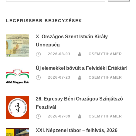
r
i
LEGFRISSEBB BEJEGYZÉSEK
n
t
X. Országos Szent István Király
:
Ünnepség
2026-08-03
CSEMYTIHAMER
Új elemekkel bővült a Felvidéki Értéktár!
2026-07-23
CSEMYTIHAMER
26. Egressy Béni Országos Színjátszó
Fesztivál
2026-07-09
CSEMYTIHAMER
XXI. Népzenei tábor – felhívás, 2026