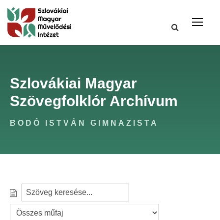
Szlovákiai Magyar
Szövegfolklór Archívum
BODÓ ISTVÁN GIMNAZISTA
S
S
e
z
a
ű