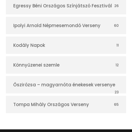
Egressy Béni Országos Színjátszó Fesztivál
26
Ipolyi Arnold Népmesemondó Verseny
60
Kodály Napok
11
Könnyűzenei szemle
12
Őszirózsa – magyarnóta énekesek versenye
23
Tompa Mihály Országos Verseny
65