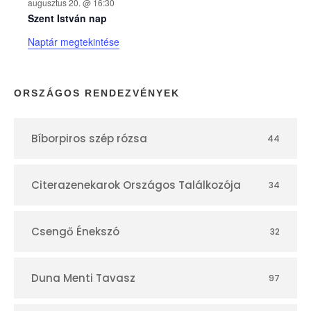
augusztus 20. @ 16:30
n
Szent István nap
Naptár megtekintése
a
p
ORSZÁGOS RENDEZVÉNYEK
t
Bíborpiros szép rózsa
44
á
r
Citerazenekarok Országos Találkozója
34
Csengő Énekszó
32
Duna Menti Tavasz
97