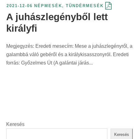
e
é
k
t
ö
2021-12-06
NÉPMESÉK
,
TÜNDÉRMESÉK
r
l
r
s
ö
ő
g
A juhászlegényből lett
i
á
i
s
z
s
z
n
s
királyfi
n
z
l
z
í
t
:
t
e
ő
e
t
:
:
r
s
r
é
Megjegyzés: Eredeti mesecím: Mese a juhászlegényről, a
i
z
i
s
galambbá váló gebéről és a királykisasszonyról. Eredeti
n
e
n
f
forrás: Győzelmes Út (A galántai járás...
t
r
t
o
:
i
:
r
n
m
t
á
:
j
a
s
Keresés
z
Keresés
e