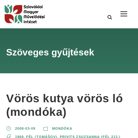
Szöveges gyűjtések
Vörös kutya vörös ló
(mondóka)
2008-03-09
MONDÓKA
1969
,
FÉL (TOMÁŠOV)
,
PRIVITS ZSUZSANNA (FÉL 213.)