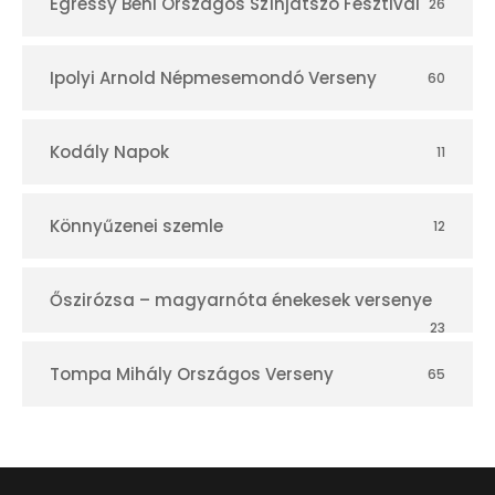
Egressy Béni Országos Színjátszó Fesztivál
26
Ipolyi Arnold Népmesemondó Verseny
60
Kodály Napok
11
Könnyűzenei szemle
12
Őszirózsa – magyarnóta énekesek versenye
23
Tompa Mihály Országos Verseny
65