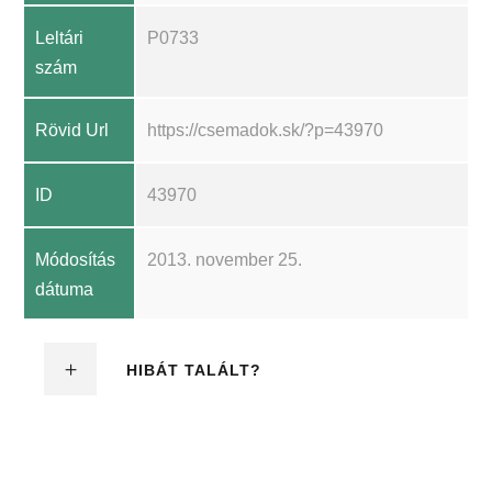
Leltári
P0733
szám
Rövid Url
https://csemadok.sk/?p=43970
ID
43970
Módosítás
2013. november 25.
dátuma
HIBÁT TALÁLT?