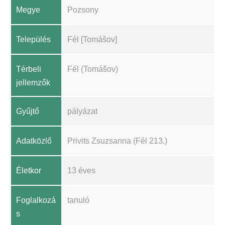
Megye
Pozsony
Település
Fél [Tomášov]
Térbeli
Fél (Tomášov)
jellemzők
Gyűjtő
pályázat
Adatközlő
Privits Zsuzsanna (Fél 213.)
Életkor
13 éves
Foglalkozá
tanuló
s