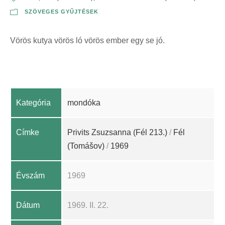
SZÖVEGES GYŰJTÉSEK
Vörös kutya vörös ló vörös ember egy se jó.
Kategória
mondóka
Címke
Privits Zsuzsanna (Fél 213.)
/
Fél
(Tomášov)
/
1969
Évszám
1969
Dátum
1969. II. 22.