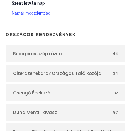
n
Szent István nap
Naptár megtekintése
a
p
ORSZÁGOS RENDEZVÉNYEK
t
Bíborpiros szép rózsa
44
á
r
Citerazenekarok Országos Találkozója
34
Csengő Énekszó
32
Duna Menti Tavasz
97