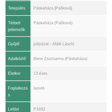
Település
Páskaháza [Pašková]
Térbeli
Páskaháza (Pašková)
jellemzők
Gyűjtő
pályázat – Máté László
Adatközlő
Bene Zsuzsanna (Páskaháza)
Életkor
13 éves
Foglalkozá
tanuló
s
Leltári
P1692