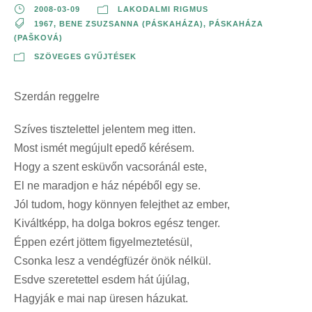
2008-03-09
LAKODALMI RIGMUS
1967
,
BENE ZSUZSANNA (PÁSKAHÁZA)
,
PÁSKAHÁZA
(PAŠKOVÁ)
SZÖVEGES GYŰJTÉSEK
Szerdán reggelre
Szíves tisztelettel jelentem meg itten.
Most ismét megújult epedő kérésem.
Hogy a szent esküvőn vacsoránál este,
El ne maradjon e ház népéből egy se.
Jól tudom, hogy könnyen felejthet az ember,
Kiváltképp, ha dolga bokros egész tenger.
Éppen ezért jöttem figyelmeztetésül,
Csonka lesz a vendégfüzér önök nélkül.
Esdve szeretettel esdem hát újúlag,
Hagyják e mai nap üresen házukat.