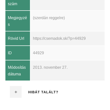
szám
Megjegyzé
(szerdán reggelre)
s
Rövid Url
https://csemadok.sk/?p=44929
ID
44929
Módosítás
2013. november 27.
dátuma
HIBÁT TALÁLT?