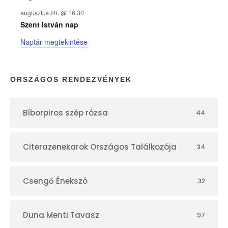
k
augusztus 20. @ 16:30
n
Szent István nap
Naptár megtekintése
a
p
ORSZÁGOS RENDEZVÉNYEK
t
Bíborpiros szép rózsa
44
á
r
Citerazenekarok Országos Találkozója
34
Csengő Énekszó
32
Duna Menti Tavasz
97