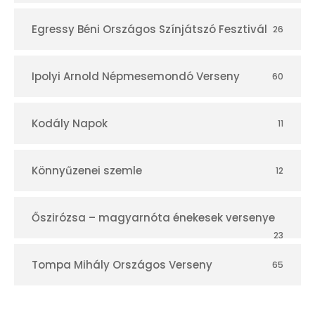
Egressy Béni Országos Színjátszó Fesztivál
26
Ipolyi Arnold Népmesemondó Verseny
60
Kodály Napok
11
Könnyűzenei szemle
12
Őszirózsa – magyarnóta énekesek versenye
23
Tompa Mihály Országos Verseny
65