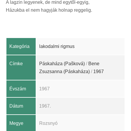
A lagzin legyenek, de mind egytől-egyig,
Házukba el nem hagyják holnap reggelig.
Kategória
lakodalmi rigmus
Címke
Páskaháza (Pašková)
/
Bene
Zsuzsanna (Páskaháza)
/
1967
Évszám
1967
Dátum
1967.
Megye
Rozsnyó