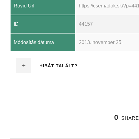
Rövid Url
https://csemadok.sk/?p=44
ID
44157
Módosítás dátuma
2013. november 25.
HIBÁT TALÁLT?
0
SHARE