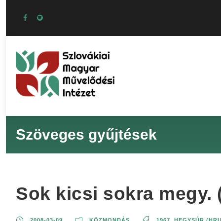
Szöveges gyűjtések
Sok kicsi sokra megy.
2008-03-09
KÖZMONDÁS
1967
,
HEGYSÚR (HRU