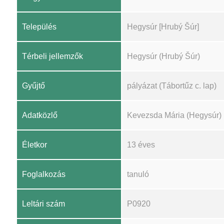
Település
Hegysúr [Hrubý Šúr]
Térbeli jellemzők
Hegysúr (Hrubý Šúr)
Gyűjtő
pályázat (Tábortűz c. lap)
Adatközlő
Kevezsda Mária (Hegysúr)
Életkor
13 éves
Foglalkozás
tanuló
Leltári szám
P0920