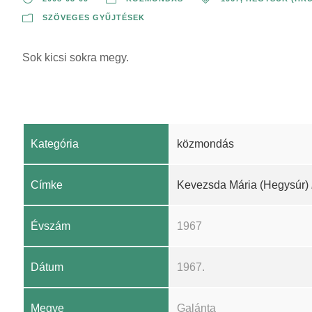
SZÖVEGES GYŰJTÉSEK
Sok kicsi sokra megy.
Kategória
közmondás
Címke
Kevezsda Mária (Hegysúr)
Évszám
1967
Dátum
1967.
Megye
Galánta