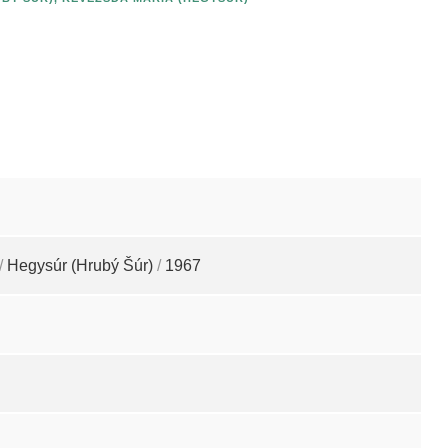
/
Hegysúr (Hrubý Šúr)
/
1967