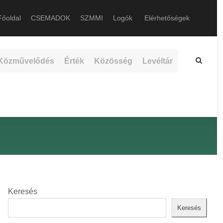
őoldal
CSEMADOK
SZMMI
Logók
Elérhetőségek
Közművelődés
Érték
Közösség
Levéltár
Keresés
Keresés