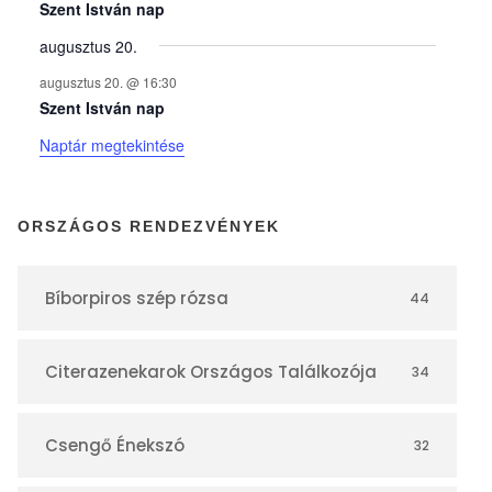
y
Szent István nap
augusztus 20.
e
augusztus 20. @ 16:30
Szent István nap
k
Naptár megtekintése
n
ORSZÁGOS RENDEZVÉNYEK
a
Bíborpiros szép rózsa
44
p
Citerazenekarok Országos Találkozója
34
t
á
Csengő Énekszó
32