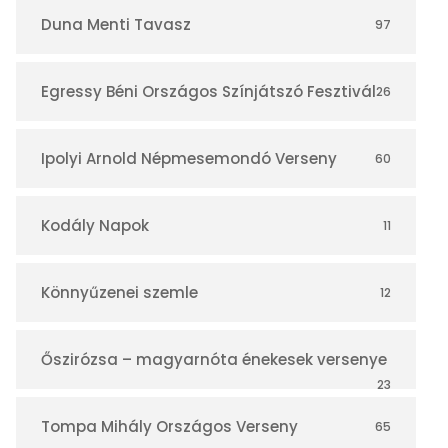
r
Duna Menti Tavasz
97
Egressy Béni Országos Színjátszó Fesztivál
26
Ipolyi Arnold Népmesemondó Verseny
60
Kodály Napok
11
Könnyűzenei szemle
12
Őszirózsa – magyarnóta énekesek versenye
23
Tompa Mihály Országos Verseny
65