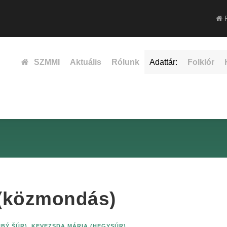
F
SZMMI
Aktuális
Rólunk
Adattár:
Folklór
 (közmondás)
BÝ ŠÚR)
,
KEVEZSDA MÁRIA (HEGYSÚR)