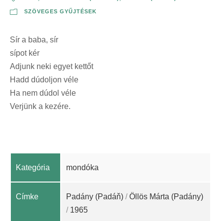
SZÖVEGES GYŰJTÉSEK
Sír a baba, sír
sípot kér
Adjunk neki egyet kettőt
Hadd dúdoljon véle
Ha nem dúdol véle
Verjünk a kezére.
Kategória
mondóka
Címke
Padány (Padáň)
/
Öllös Márta (Padány)
/
1965