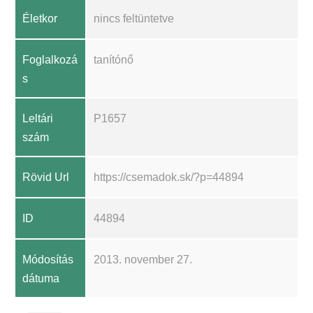
Életkor
nincs feltüntetve
Foglalkozá
tanítónő
s
Leltári
P1657
szám
Rövid Url
https://csemadok.sk/?p=44894
ID
44894
Módosítás
2013. november 27.
dátuma