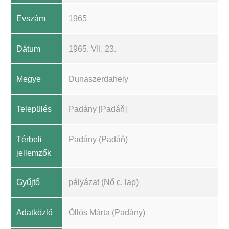
Évszám
1965
Dátum
1965. VII. 23.
Megye
Dunaszerdahely
Település
Padány [Padáň]
Térbeli
Padány (Padáň)
jellemzők
Gyűjtő
pályázat (Nő c. lap)
Adatközlő
Öllös Márta (Padány)