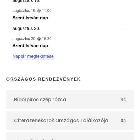
y
augusztus 16. @ 11:00
e
Szent István nap
augusztus 20.
k
augusztus 20. @ 16:30
n
Szent István nap
Naptár megtekintése
a
p
ORSZÁGOS RENDEZVÉNYEK
t
Bíborpiros szép rózsa
44
á
r
Citerazenekarok Országos Találkozója
34