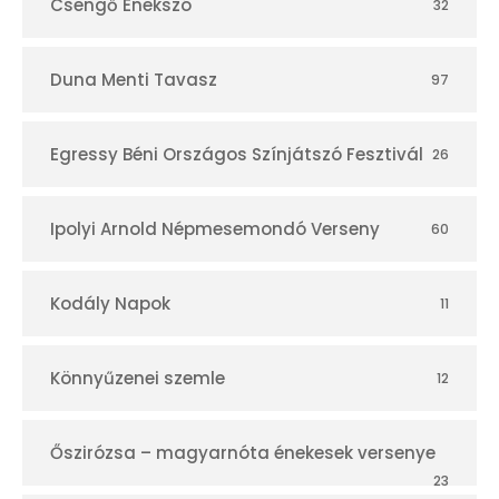
Csengő Énekszó
32
Duna Menti Tavasz
97
Egressy Béni Országos Színjátszó Fesztivál
26
Ipolyi Arnold Népmesemondó Verseny
60
Kodály Napok
11
Könnyűzenei szemle
12
Őszirózsa – magyarnóta énekesek versenye
23