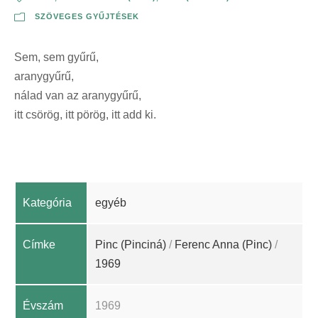
SZÖVEGES GYŰJTÉSEK
Sem, sem gyűrű,
aranygyűrű,
nálad van az aranygyűrű,
itt csörög, itt pörög, itt add ki.
Kategória
egyéb
Címke
Pinc (Pinciná)
/
Ferenc Anna (Pinc)
/
1969
Évszám
1969