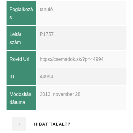
Foglalkozá
tanuló
s
Leltári
P1757
szám
Rövid Url
https://csemadok.sk/?p=44994
ID
44994
Módosítás
2013. november 28.
dátuma
HIBÁT TALÁLT?