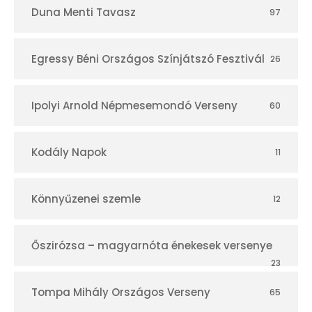
Duna Menti Tavasz
97
Egressy Béni Országos Színjátszó Fesztivál
26
Ipolyi Arnold Népmesemondó Verseny
60
Kodály Napok
11
Könnyűzenei szemle
12
Őszirózsa – magyarnóta énekesek versenye
23
Tompa Mihály Országos Verseny
65