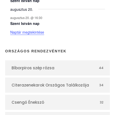
e
Szent István nap
augusztus 20.
k
augusztus 20. @ 16:30
n
Szent István nap
Naptár megtekintése
a
p
ORSZÁGOS RENDEZVÉNYEK
t
Bíborpiros szép rózsa
44
á
r
Citerazenekarok Országos Találkozója
34
Csengő Énekszó
32