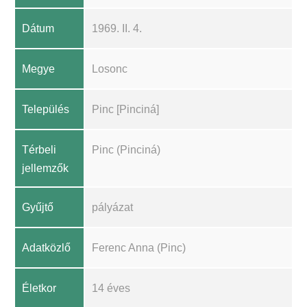
Dátum
1969. II. 4.
Megye
Losonc
Település
Pinc [Pinciná]
Térbeli
Pinc (Pinciná)
jellemzők
Gyűjtő
pályázat
Adatközlő
Ferenc Anna (Pinc)
Életkor
14 éves