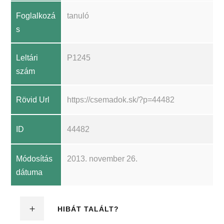
Foglalkozá
tanuló
s
Leltári
P1245
szám
Rövid Url
https://csemadok.sk/?p=44482
ID
44482
Módosítás
2013. november 26.
dátuma
HIBÁT TALÁLT?