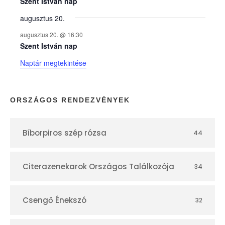
e
Szent István nap
augusztus 20.
k
augusztus 20. @ 16:30
n
Szent István nap
Naptár megtekintése
a
p
ORSZÁGOS RENDEZVÉNYEK
t
Bíborpiros szép rózsa
44
á
r
Citerazenekarok Országos Találkozója
34
Csengő Énekszó
32