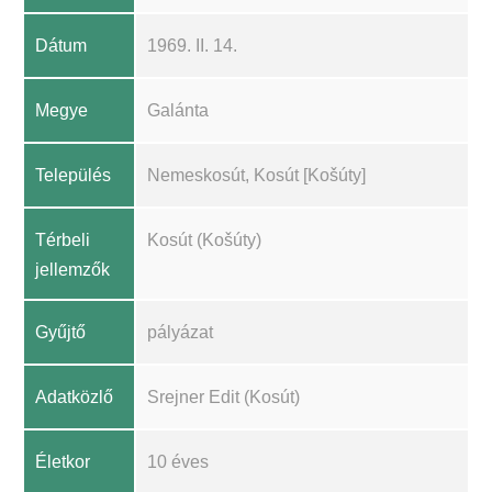
Dátum
1969. II. 14.
Megye
Galánta
Település
Nemeskosút, Kosút [Košúty]
Térbeli
Kosút (Košúty)
jellemzők
Gyűjtő
pályázat
Adatközlő
Srejner Edit (Kosút)
Életkor
10 éves