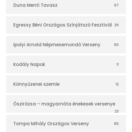
Duna Menti Tavasz
97
Egressy Béni Országos Színjátszó Fesztivál
26
Ipolyi Arnold Népmesemondó Verseny
60
Kodály Napok
11
Könnyűzenei szemle
12
Őszirózsa – magyarnóta énekesek versenye
23
Tompa Mihály Országos Verseny
65