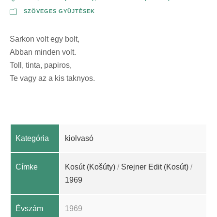
SZÖVEGES GYŰJTÉSEK
Sarkon volt egy bolt,
Abban minden volt.
Toll, tinta, papiros,
Te vagy az a kis taknyos.
Kategória
kiolvasó
Címke
Kosút (Košúty)
/
Srejner Edit (Kosút)
/
1969
Évszám
1969