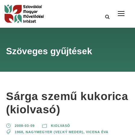
Szöveges gyűjtések
Sárga szemű kukorica
(kiolvasó)
2008-03-09
KIOLVASÓ
1968
,
NAGYMEGYER (VEĽKÝ MEDER)
,
VICENA ÉVA