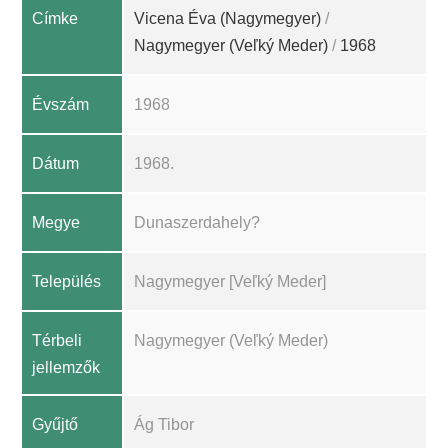
Címke
Vicena Éva (Nagymegyer)
/
Nagymegyer (Veľký Meder)
/
1968
Évszám
1968
Dátum
1968.
Megye
Dunaszerdahely?
Település
Nagymegyer [Veľký Meder]
Térbeli
Nagymegyer (Veľký Meder)
jellemzők
Gyűjtő
Ág Tibor