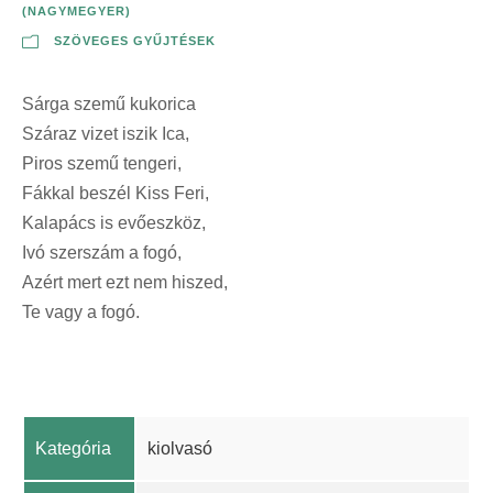
(NAGYMEGYER)
SZÖVEGES GYŰJTÉSEK
Sárga szemű kukorica
Száraz vizet iszik Ica,
Piros szemű tengeri,
Fákkal beszél Kiss Feri,
Kalapács is evőeszköz,
Ivó szerszám a fogó,
Azért mert ezt nem hiszed,
Te vagy a fogó.
Kategória
kiolvasó