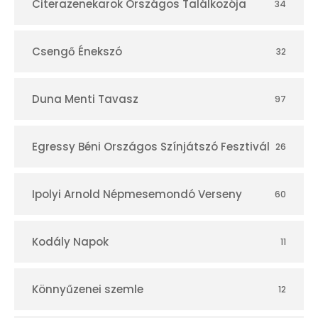
r
Citerazenekarok Országos Találkozója
34
Csengő Énekszó
32
Duna Menti Tavasz
97
Egressy Béni Országos Színjátszó Fesztivál
26
Ipolyi Arnold Népmesemondó Verseny
60
Kodály Napok
11
Könnyűzenei szemle
12