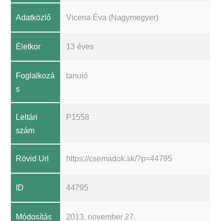
Adatközlő
Vicena Éva (Nagymegyer)
Életkor
13 éves
Foglalkozá
tanuló
s
Leltári
P1558
szám
Rövid Url
https://csemadok.sk/?p=44795
ID
44795
Módosítás
2013. november 27.