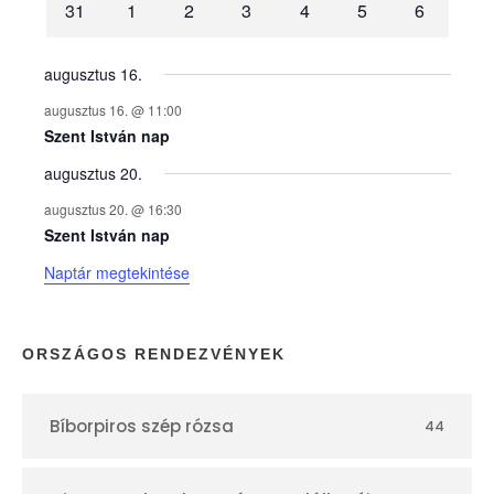
31
1
2
3
4
5
6
n
y
augusztus 16.
augusztus 16. @ 11:00
e
Szent István nap
augusztus 20.
k
augusztus 20. @ 16:30
n
Szent István nap
Naptár megtekintése
a
p
ORSZÁGOS RENDEZVÉNYEK
t
Bíborpiros szép rózsa
44
á