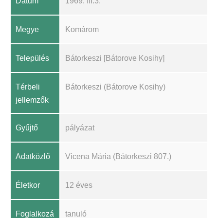
Dátum
1969. III.3.
Megye
Komárom
Település
Bátorkeszi [Bátorove Kosihy]
Térbeli
Bátorkeszi (Bátorove Kosihy)
jellemzők
Gyűjtő
pályázat
Adatközlő
Vicena Mária (Bátorkeszi 807.)
Életkor
12 éves
Foglalkozá
tanuló