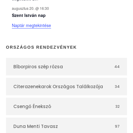
k
augusztus 20. @ 16:30
n
Szent István nap
Naptár megtekintése
a
p
ORSZÁGOS RENDEZVÉNYEK
t
Bíborpiros szép rózsa
44
á
r
Citerazenekarok Országos Találkozója
34
Csengő Énekszó
32
Duna Menti Tavasz
97