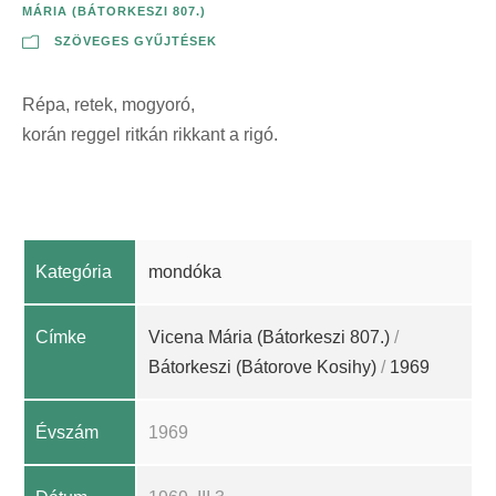
MÁRIA (BÁTORKESZI 807.)
SZÖVEGES GYŰJTÉSEK
Répa, retek, mogyoró,
korán reggel ritkán rikkant a rigó.
Kategória
mondóka
Címke
Vicena Mária (Bátorkeszi 807.)
/
Bátorkeszi (Bátorove Kosihy)
/
1969
Évszám
1969