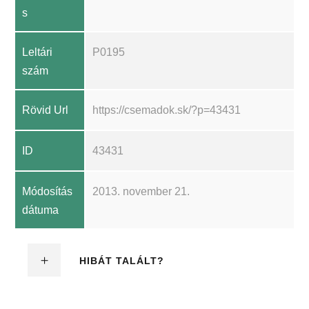
s
Leltári
P0195
szám
Rövid Url
https://csemadok.sk/?p=43431
ID
43431
Módosítás
2013. november 21.
dátuma
HIBÁT TALÁLT?