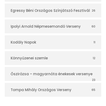
Egressy Béni Országos Színjátszó Fesztivál
26
Ipolyi Arnold Népmesemondó Verseny
60
Kodály Napok
11
Könnyűzenei szemle
12
Őszirózsa – magyarnóta énekesek versenye
23
Tompa Mihály Országos Verseny
65