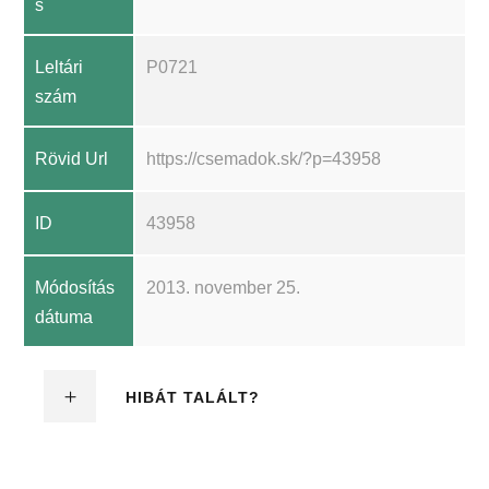
s
Leltári
P0721
szám
Rövid Url
https://csemadok.sk/?p=43958
ID
43958
Módosítás
2013. november 25.
dátuma
HIBÁT TALÁLT?