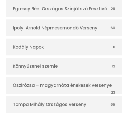
Egressy Béni Országos Színjátszó Fesztivál
26
Ipolyi Arnold Népmesemondó Verseny
60
Kodály Napok
11
Könnyűzenei szemle
12
Őszirózsa – magyarnóta énekesek versenye
23
Tompa Mihály Országos Verseny
65