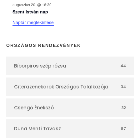
augusztus 20. @ 16:30
n
Szent István nap
Naptár megtekintése
a
p
ORSZÁGOS RENDEZVÉNYEK
t
Bíborpiros szép rózsa
44
á
r
Citerazenekarok Országos Találkozója
34
Csengő Énekszó
32
Duna Menti Tavasz
97