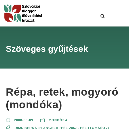
Szöveges gyűjtések
Répa, retek, mogyoró
(mondóka)
2008-03-09
MONDÓKA
1969
,
BERNÁTH ANGELA (FÉL 286.)
,
FÉL (TOMÁŠOV)