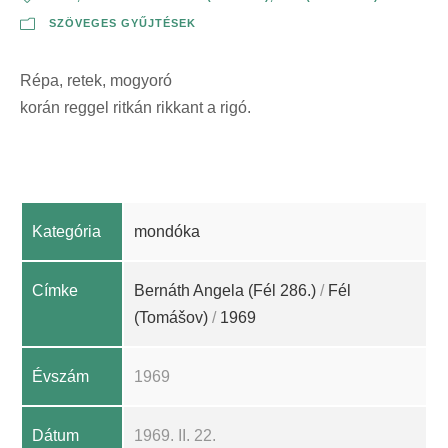
SZÖVEGES GYŰJTÉSEK
Répa, retek, mogyoró
korán reggel ritkán rikkant a rigó.
Kategória
mondóka
Címke
Bernáth Angela (Fél 286.)
/
Fél
(Tomášov)
/
1969
Évszám
1969
Dátum
1969. II. 22.