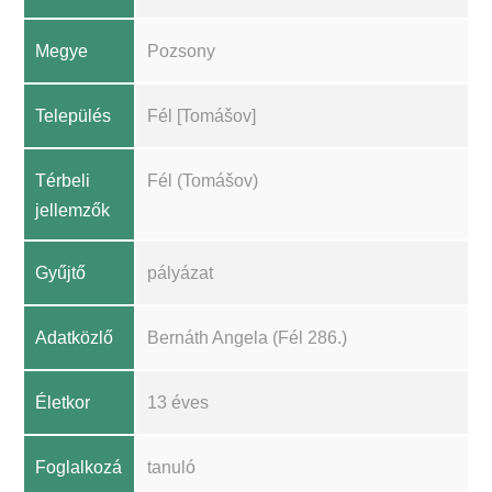
Megye
Pozsony
Település
Fél [Tomášov]
Térbeli
Fél (Tomášov)
jellemzők
Gyűjtő
pályázat
Adatközlő
Bernáth Angela (Fél 286.)
Életkor
13 éves
Foglalkozá
tanuló