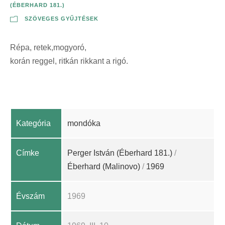
(ÉBERHARD 181.)
SZÖVEGES GYŰJTÉSEK
Répa, retek,mogyoró,
korán reggel, ritkán rikkant a rigó.
Kategória
mondóka
Címke
Perger István (Éberhard 181.)
/
Éberhard (Malinovo)
/
1969
Évszám
1969