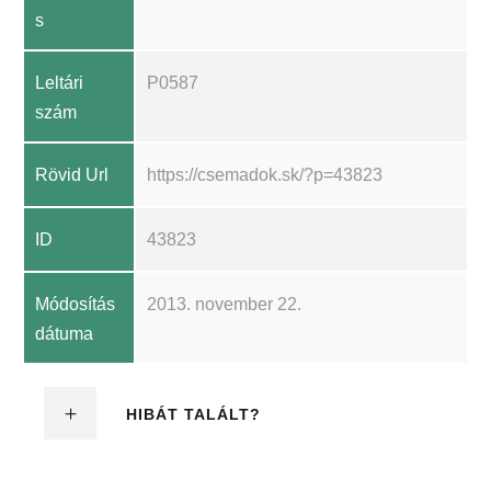
s
Leltári
P0587
szám
Rövid Url
https://csemadok.sk/?p=43823
ID
43823
Módosítás
2013. november 22.
dátuma
HIBÁT TALÁLT?