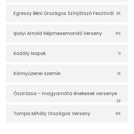
Egressy Béni Országos Színjátszó Fesztivál
26
Ipolyi Arnold Népmesemondó Verseny
60
Kodály Napok
11
Könnyűzenei szemle
12
Őszirózsa – magyarnóta énekesek versenye
23
Tompa Mihály Országos Verseny
65