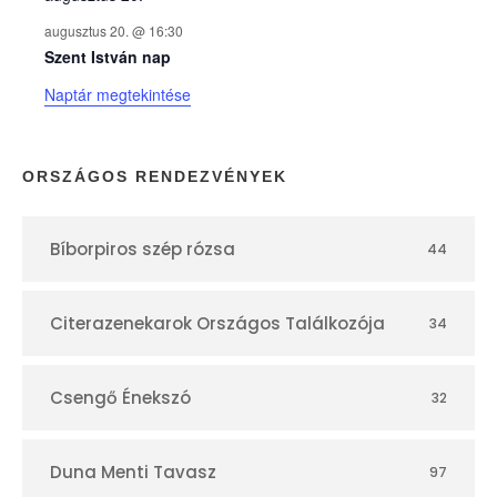
k
augusztus 20. @ 16:30
n
Szent István nap
Naptár megtekintése
a
p
ORSZÁGOS RENDEZVÉNYEK
t
Bíborpiros szép rózsa
44
á
r
Citerazenekarok Országos Találkozója
34
Csengő Énekszó
32
Duna Menti Tavasz
97