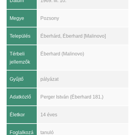
Dátum
1969. III. 10.
Megye
Pozsony
Település
Éberhárd, Éberhard [Malinovo]
Térbeli
Éberhard (Malinovo)
jellemzők
Gyűjtő
pályázat
Adatközlő
Perger István (Éberhard 181.)
Életkor
14 éves
Foglalkozá
tanuló