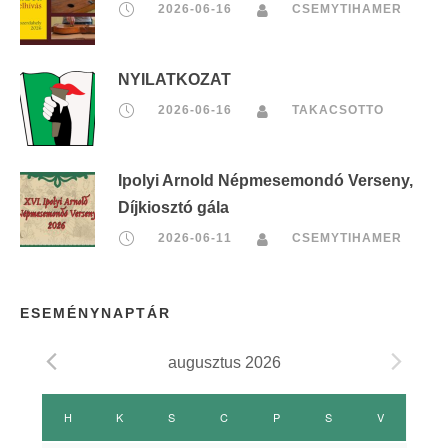
2026-06-16
CSEMYTIHAMER
NYILATKOZAT
2026-06-16
TAKACSOTTO
Ipolyi Arnold Népmesemondó Verseny,
Díjkiosztó gála
2026-06-11
CSEMYTIHAMER
ESEMÉNYNAPTÁR
augusztus 2026
E
H
HÉTFŐ
K
KEDD
S
SZERDA
C
CSÜTÖRTÖK
P
PÉNTEK
S
SZOMBAT
V
VASÁRNAP