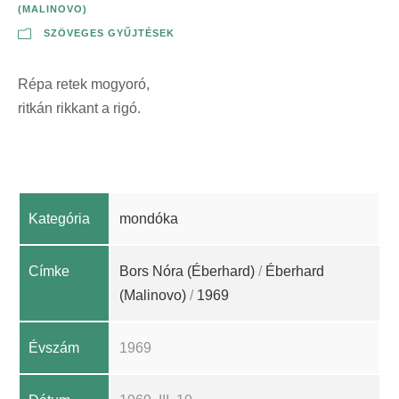
(MALINOVO)
SZÖVEGES GYŰJTÉSEK
Répa retek mogyoró,
ritkán rikkant a rigó.
Kategória
mondóka
Címke
Bors Nóra (Éberhard)
/
Éberhard
(Malinovo)
/
1969
Évszám
1969