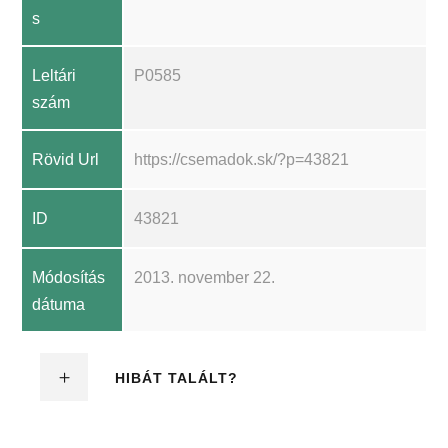
s
Leltári
P0585
szám
Rövid Url
https://csemadok.sk/?p=43821
ID
43821
Módosítás
2013. november 22.
dátuma
HIBÁT TALÁLT?