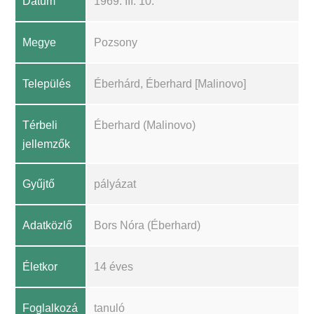
Dátum
1969. III. 10.
Megye
Pozsony
Település
Éberhárd, Éberhard [Malinovo]
Térbeli
Éberhard (Malinovo)
jellemzők
Gyűjtő
pályázat
Adatközlő
Bors Nóra (Éberhard)
Életkor
14 éves
Foglalkozá
tanuló