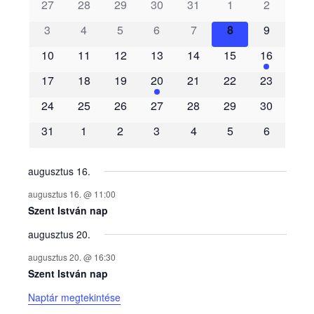
s
27
28
29
30
31
1
2
3
4
5
6
7
8
9
e
10
11
12
13
14
15
16
m
17
18
19
20
21
22
23
é
24
25
26
27
28
29
30
31
1
2
3
4
5
6
n
y
augusztus 16.
augusztus 16. @ 11:00
e
Szent István nap
augusztus 20.
k
augusztus 20. @ 16:30
n
Szent István nap
Naptár megtekintése
a