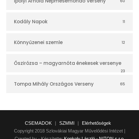
Ipolyi Arnold Népmesemondó Verseny
60
Kodály Napok
11
Könnyűzenei szemle
12
Őszirózsa – magyarnóta énekesek versenye
23
Tompa Mihály Országos Verseny
65
CSEMADOK
|
SZMMI
|
Elérhetőségek
Copyright 2018 Szlovákiai Magyar Művelődési Intézet |
Created by - Készítette:
Konkoly László - NITON s.r.o.