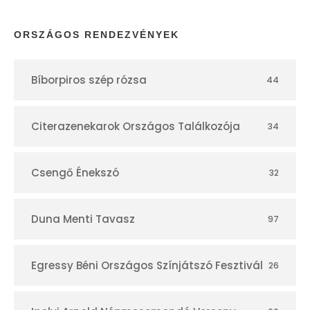
p
ORSZÁGOS RENDEZVÉNYEK
t
Bíborpiros szép rózsa
44
á
r
Citerazenekarok Országos Találkozója
34
Csengő Énekszó
32
Duna Menti Tavasz
97
Egressy Béni Országos Színjátszó Fesztivál
26