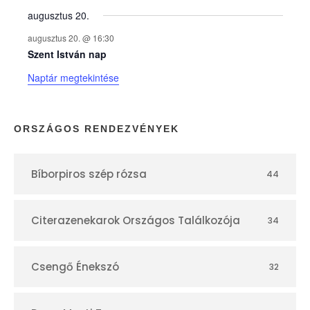
augusztus 20.
k
augusztus 20. @ 16:30
n
Szent István nap
Naptár megtekintése
a
p
ORSZÁGOS RENDEZVÉNYEK
t
Bíborpiros szép rózsa
44
á
r
Citerazenekarok Országos Találkozója
34
Csengő Énekszó
32