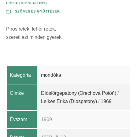
ERIKA (DIÓSPATONY)
SZÖVEGES GYŰJTÉSEK
Piros retek, fehér retek,
szereti azt minden gyerek.
Kategória
mondóka
Címke
Diósförgepatony (Orechová Potôň)
/
Lelkes Erika (Dióspatony)
/
1969
Évszám
1969