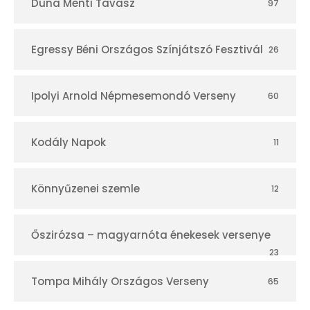
Duna Menti Tavasz
97
Egressy Béni Országos Színjátszó Fesztivál
26
Ipolyi Arnold Népmesemondó Verseny
60
Kodály Napok
11
Könnyűzenei szemle
12
Őszirózsa – magyarnóta énekesek versenye
23
Tompa Mihály Országos Verseny
65