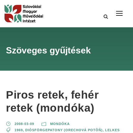
Szöveges gyűjtések
Piros retek, fehér
retek (mondóka)
2008-03-09
MONDÓKA
1969
,
DIÓSFÖRGEPATONY (ORECHOVÁ POTÔŇ)
,
LELKES