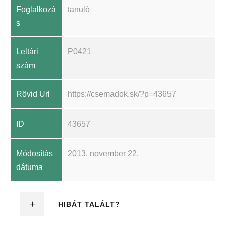
Foglalkozá
tanuló
s
Leltári
P0421
szám
Rövid Url
https://csemadok.sk/?p=43657
ID
43657
Módosítás
2013. november 22.
dátuma
HIBÁT TALÁLT?