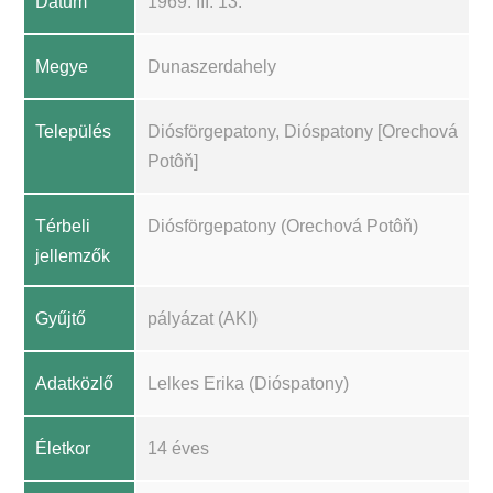
Dátum
1969. III. 13.
Megye
Dunaszerdahely
Település
Diósförgepatony, Dióspatony [Orechová
Potôň]
Térbeli
Diósförgepatony (Orechová Potôň)
jellemzők
Gyűjtő
pályázat (AKI)
Adatközlő
Lelkes Erika (Dióspatony)
Életkor
14 éves