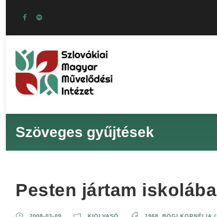
Szöveges gyűjtések
Pesten jártam iskolába
2008-03-09
KIOLVASÓ
1968
,
BÖGI KORNÉLIA 