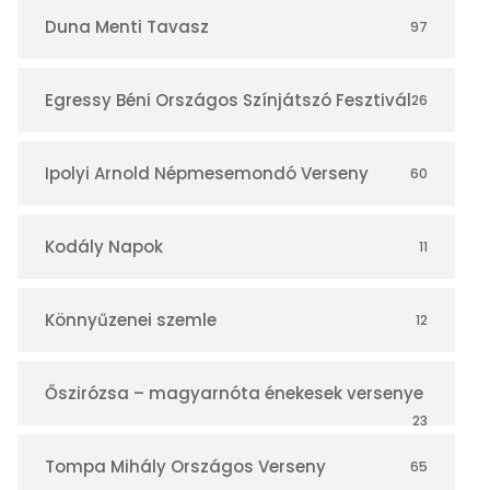
r
Duna Menti Tavasz
97
Egressy Béni Országos Színjátszó Fesztivál
26
Ipolyi Arnold Népmesemondó Verseny
60
Kodály Napok
11
Könnyűzenei szemle
12
Őszirózsa – magyarnóta énekesek versenye
23
Tompa Mihály Országos Verseny
65