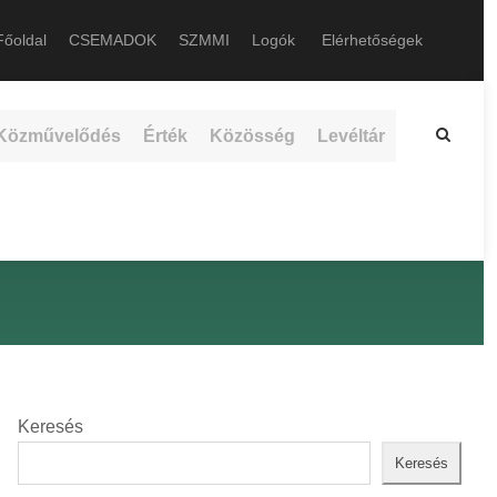
őoldal
CSEMADOK
SZMMI
Logók
Elérhetőségek
Közművelődés
Érték
Közösség
Levéltár
Keresés
Keresés