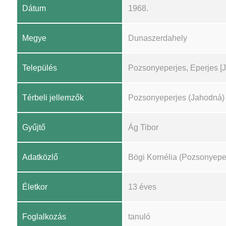
Dátum
1968.
Megye
Dunaszerdahely
Település
Pozsonyeperjes, Eperjes [
Térbeli jellemzők
Pozsonyeperjes (Jahodná)
Gyűjtő
Ág Tibor
Adatközlő
Bögi Kornélia (Pozsonyepe
Életkor
13 éves
Foglalkozás
tanuló