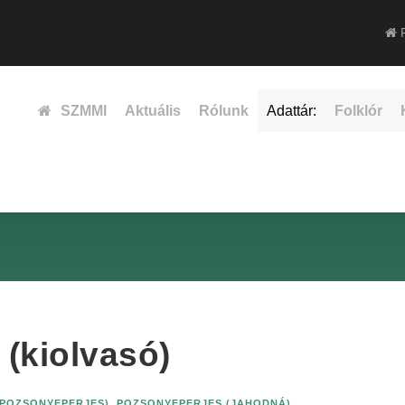
F
SZMMI
Aktuális
Rólunk
Adattár:
Folklór
 (kiolvasó)
(POZSONYEPERJES)
,
POZSONYEPERJES (JAHODNÁ)