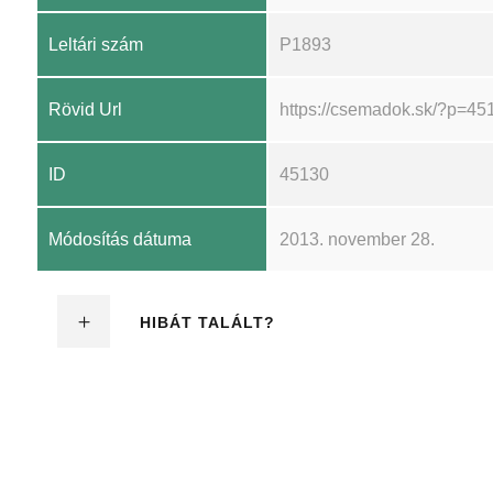
Leltári szám
P1893
Rövid Url
https://csemadok.sk/?p=45
ID
45130
Módosítás dátuma
2013. november 28.
HIBÁT TALÁLT?