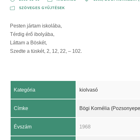
SZÖVEGES GYŰJTÉSEK
Pesten jártam iskolába,
Térdig érő ibolyába,
Láttam a Böskét,
Szedte a tüskét, 2, 12, 22, – 102.
Kategória
kiolvasó
Címke
Bögi Kornélia (Pozsonyepe
Évszám
1968