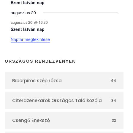
y
Szent István nap
augusztus 20.
e
augusztus 20. @ 16:30
Szent István nap
k
Naptár megtekintése
n
ORSZÁGOS RENDEZVÉNYEK
a
Bíborpiros szép rózsa
44
p
Citerazenekarok Országos Találkozója
34
t
á
Csengő Énekszó
32