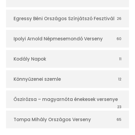
Egressy Béni Országos Színjátszó Fesztivál
26
Ipolyi Arnold Népmesemondó Verseny
60
Kodály Napok
11
Könnyűzenei szemle
12
Őszirózsa – magyarnóta énekesek versenye
23
Tompa Mihály Országos Verseny
65