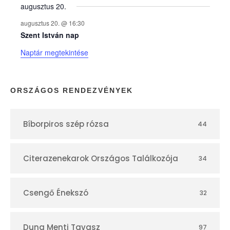
augusztus 20.
k
augusztus 20. @ 16:30
n
Szent István nap
Naptár megtekintése
a
p
ORSZÁGOS RENDEZVÉNYEK
t
Bíborpiros szép rózsa
44
á
r
Citerazenekarok Országos Találkozója
34
Csengő Énekszó
32
Duna Menti Tavasz
97