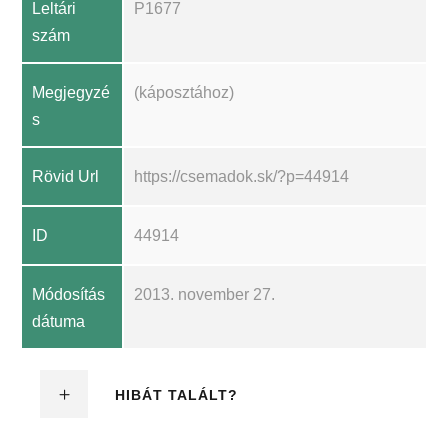
Leltári
P1677
szám
Megjegyzé
(káposztához)
s
Rövid Url
https://csemadok.sk/?p=44914
ID
44914
Módosítás
2013. november 27.
dátuma
HIBÁT TALÁLT?