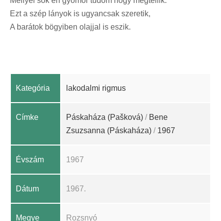
Mellyel sok éh gyomor tudom hogy megtellik.
Ezt a szép lányok is ugyancsak szeretik,
A barátok bögyiben olajjal is eszik.
Kategória
lakodalmi rigmus
Címke
Páskaháza (Pašková)
/
Bene
Zsuzsanna (Páskaháza)
/
1967
Évszám
1967
Dátum
1967.
Megye
Rozsnyó