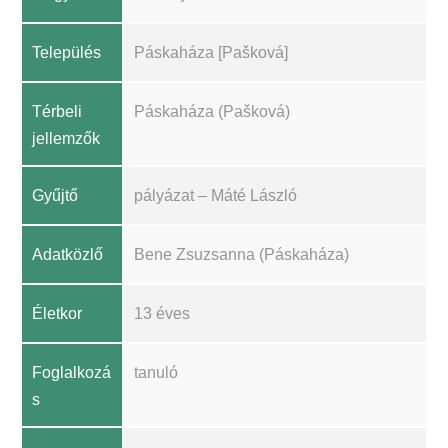
Település
Páskaháza [Pašková]
Térbeli
Páskaháza (Pašková)
jellemzők
Gyűjtő
pályázat – Máté László
Adatközlő
Bene Zsuzsanna (Páskaháza)
Életkor
13 éves
Foglalkozá
tanuló
s