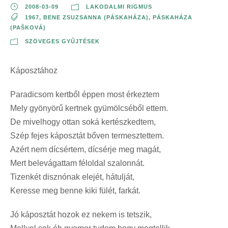
2008-03-09
LAKODALMI RIGMUS
1967
,
BENE ZSUZSANNA (PÁSKAHÁZA)
,
PÁSKAHÁZA
(PAŠKOVÁ)
SZÖVEGES GYŰJTÉSEK
Káposztához
Paradicsom kertből éppen most érkeztem
Mely gyönyörű kertnek gyümölcséből ettem.
De mivelhogy ottan soká kertészkedtem,
Szép fejes káposztát bőven termesztettem.
Azért nem dícsértem, dícsérje meg magát,
Mert belevágattam féloldal szalonnát.
Tizenkét disznónak elejét, hátulját,
Keresse meg benne kiki fülét, farkát.
Jó káposztát hozok ez nekem is tetszik,