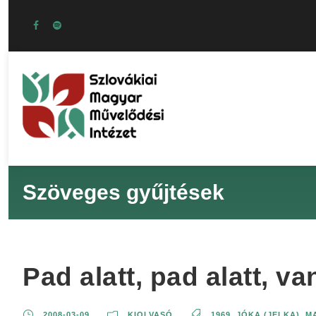
Szöveges gyűjtések
Pad alatt, pad alatt, v
2008-03-09
KIOLVASÓ
1969
,
JÓKA (JELKA)
,
M