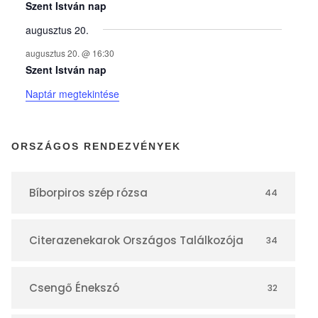
y
Szent István nap
augusztus 20.
e
augusztus 20. @ 16:30
Szent István nap
k
Naptár megtekintése
n
ORSZÁGOS RENDEZVÉNYEK
a
Bíborpiros szép rózsa
44
p
Citerazenekarok Országos Találkozója
34
t
á
Csengő Énekszó
32