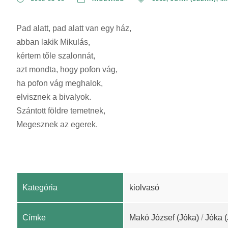
Pad alatt, pad alatt van egy ház,
abban lakik Mikulás,
kértem tőle szalonnát,
azt mondta, hogy pofon vág,
ha pofon vág meghalok,
elvisznek a bivalyok.
Szántott földre temetnek,
Megesznek az egerek.
Kategória
kiolvasó
Címke
Makó József (Jóka)
/
Jóka (