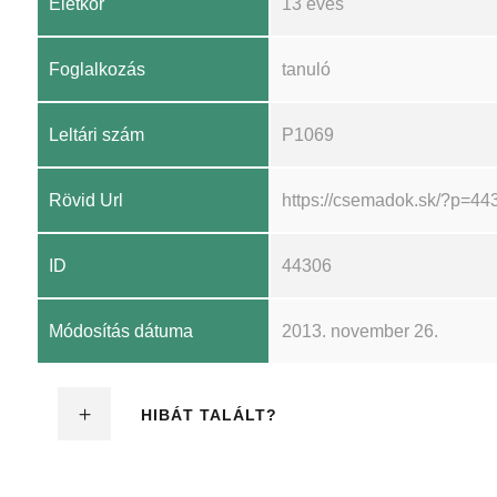
Életkor
13 éves
Foglalkozás
tanuló
Leltári szám
P1069
Rövid Url
https://csemadok.sk/?p=44
ID
44306
Módosítás dátuma
2013. november 26.
HIBÁT TALÁLT?