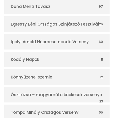
r
Duna Menti Tavasz
97
Egressy Béni Országos Színjátszó Fesztivál
26
Ipolyi Arnold Népmesemondó Verseny
60
Kodály Napok
11
Könnyűzenei szemle
12
Őszirózsa – magyarnóta énekesek versenye
23
Tompa Mihály Országos Verseny
65