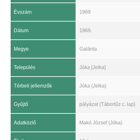
Évszám
1969
Dátum
1969.
Megye
Galánta
Település
Jóka [Jelka]
Térbeli jellemzők
Jóka (Jelka)
Gyűjtő
pályázat (Tábortűz c. lap)
Adatközlő
Makó József (Jóka)