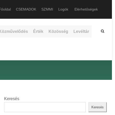
őoldal
CSEMADOK
SZMMI
Logók
Elérhetőségek
Közművelődés
Érték
Közösség
Levéltár
Keresés
Keresés