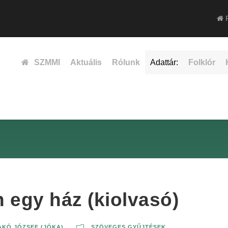
F
SZMMI
Aktuális
Rólunk
Adattár:
Folklór
an egy ház (kiolvasó)
AKÓ JÓZSEF (JÓKA)
SZÖVEGES GYŰJTÉSEK