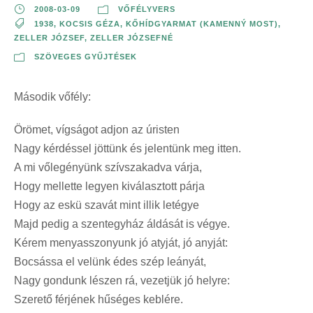
2008-03-09
VŐFÉLYVERS
1938
,
KOCSIS GÉZA
,
KŐHÍDGYARMAT (KAMENNÝ MOST)
,
ZELLER JÓZSEF
,
ZELLER JÓZSEFNÉ
SZÖVEGES GYŰJTÉSEK
Második vőfély:
Örömet, vígságot adjon az úristen
Nagy kérdéssel jöttünk és jelentünk meg itten.
A mi vőlegényünk szívszakadva várja,
Hogy mellette legyen kiválasztott párja
Hogy az eskü szavát mint illik letégye
Majd pedig a szentegyház áldását is végye.
Kérem menyasszonyunk jó atyját, jó anyját:
Bocsássa el velünk édes szép leányát,
Nagy gondunk lészen rá, vezetjük jó helyre:
Szerető férjének hűséges keblére.