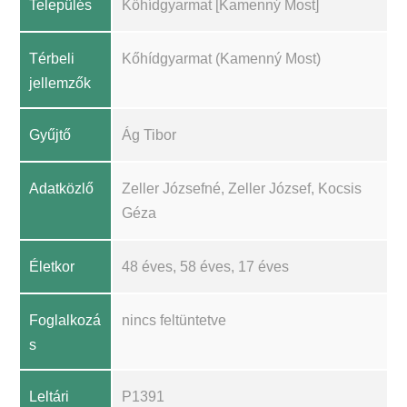
Település
Kőhídgyarmat [Kamenný Most]
Térbeli
Kőhídgyarmat (Kamenný Most)
jellemzők
Gyűjtő
Ág Tibor
Adatközlő
Zeller Józsefné, Zeller József, Kocsis
Géza
Életkor
48 éves, 58 éves, 17 éves
Foglalkozá
nincs feltüntetve
s
Leltári
P1391