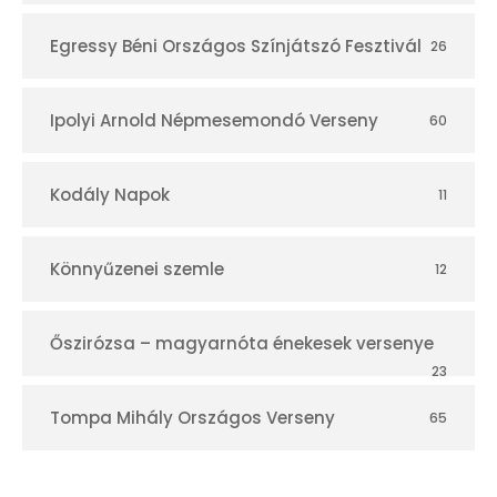
Egressy Béni Országos Színjátszó Fesztivál
26
Ipolyi Arnold Népmesemondó Verseny
60
Kodály Napok
11
Könnyűzenei szemle
12
Őszirózsa – magyarnóta énekesek versenye
23
Tompa Mihály Országos Verseny
65