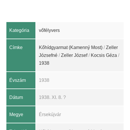
Kategória
vőfélyvers
Címke
Kőhídgyarmat (Kamenný Most)
/
Zeller
Józsefné
/
Zeller József
/
Kocsis Géza
/
1938
Évszám
1938
Dátum
1938. XI. 8. ?
Megye
Érsekújvár