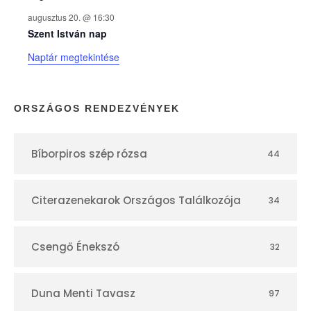
k
augusztus 20. @ 16:30
n
Szent István nap
Naptár megtekintése
a
p
ORSZÁGOS RENDEZVÉNYEK
t
Bíborpiros szép rózsa
44
á
r
Citerazenekarok Országos Találkozója
34
Csengő Énekszó
32
Duna Menti Tavasz
97