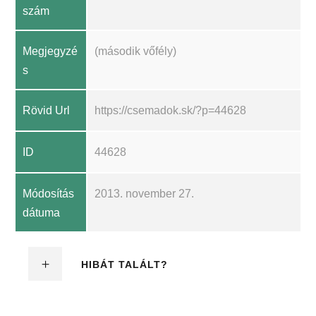
szám
Megjegyzé
(második vőfély)
s
Rövid Url
https://csemadok.sk/?p=44628
ID
44628
Módosítás
2013. november 27.
dátuma
HIBÁT TALÁLT?