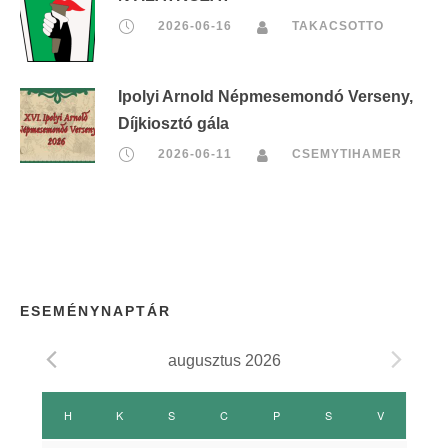
2026-06-16
TAKACSOTTO
Ipolyi Arnold Népmesemondó Verseny,
Díjkiosztó gála
2026-06-11
CSEMYTIHAMER
ESEMÉNYNAPTÁR
augusztus 2026
E
H
HÉTFŐ
K
KEDD
S
SZERDA
C
CSÜTÖRTÖK
P
PÉNTEK
S
SZOMBAT
V
VASÁRNAP