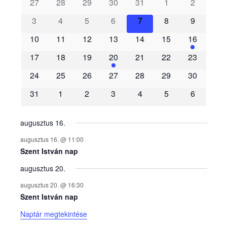
s
27
28
29
30
31
1
2
3
4
5
6
7
8
9
e
10
11
12
13
14
15
16
m
17
18
19
20
21
22
23
é
24
25
26
27
28
29
30
31
1
2
3
4
5
6
n
y
augusztus 16.
augusztus 16. @ 11:00
e
Szent István nap
augusztus 20.
k
augusztus 20. @ 16:30
n
Szent István nap
Naptár megtekintése
a