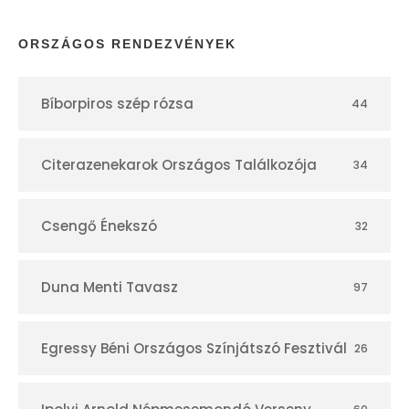
p
ORSZÁGOS RENDEZVÉNYEK
t
Bíborpiros szép rózsa
44
á
r
Citerazenekarok Országos Találkozója
34
Csengő Énekszó
32
Duna Menti Tavasz
97
Egressy Béni Országos Színjátszó Fesztivál
26