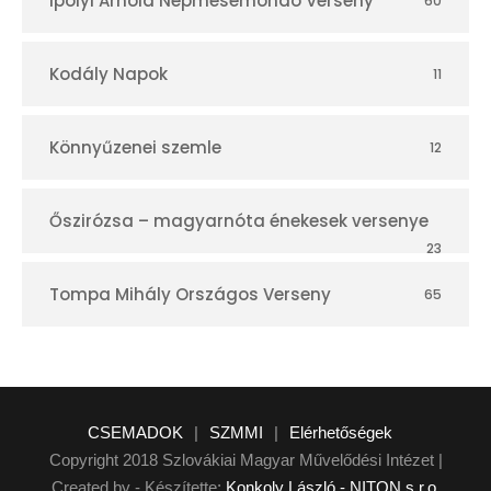
Ipolyi Arnold Népmesemondó Verseny
60
Kodály Napok
11
Könnyűzenei szemle
12
Őszirózsa – magyarnóta énekesek versenye
23
Tompa Mihály Országos Verseny
65
CSEMADOK
|
SZMMI
|
Elérhetőségek
Copyright 2018 Szlovákiai Magyar Művelődési Intézet |
Created by - Készítette:
Konkoly László - NITON s.r.o.