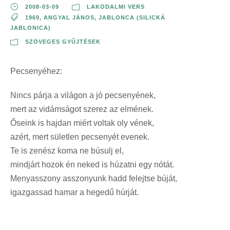
2008-03-09
LAKODALMI VERS
1969
,
ANGYAL JÁNOS
,
JABLONCA (SILICKÁ
JABLONICA)
SZÖVEGES GYŰJTÉSEK
Pecsenyéhez:
Nincs párja a világon a jó pecsenyének,
mert az vidámságot szerez az elmének.
Őseink is hajdan miért voltak oly vének,
azért, mert sületlen pecsenyét evenek.
Te is zenész koma ne búsulj el,
mindjárt hozok én neked is húzatni egy nótát.
Menyasszony asszonyunk hadd felejtse búját,
igazgassad hamar a hegedű húrját.