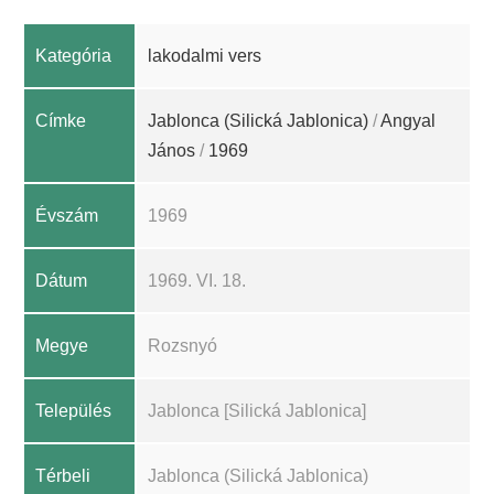
Kategória
lakodalmi vers
Címke
Jablonca (Silická Jablonica)
/
Angyal
János
/
1969
Évszám
1969
Dátum
1969. VI. 18.
Megye
Rozsnyó
Település
Jablonca [Silická Jablonica]
Térbeli
Jablonca (Silická Jablonica)