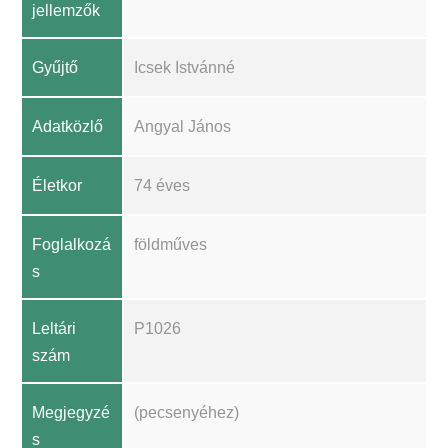
jellemzők
Gyűjtő
Icsek Istvánné
Adatközlő
Angyal János
Életkor
74 éves
Foglalkozá
földműves
s
Leltári
P1026
szám
Megjegyzé
(pecsenyéhez)
s