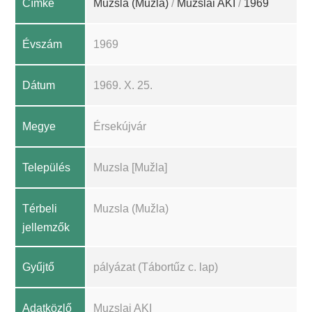
Címke
Muzsla (Mužla)
/
Muzslai AKI
/
1969
Évszám
1969
Dátum
1969. X. 25.
Megye
Érsekújvár
Település
Muzsla [Mužla]
Térbeli
Muzsla (Mužla)
jellemzők
Gyűjtő
pályázat (Tábortűz c. lap)
Adatközlő
Muzslai AKI