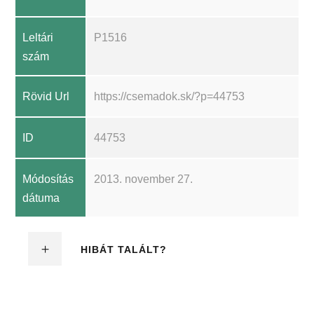
Leltári
P1516
szám
Rövid Url
https://csemadok.sk/?p=44753
ID
44753
Módosítás
2013. november 27.
dátuma
HIBÁT TALÁLT?