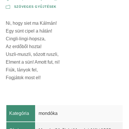
SZÖVEGES GYŰJTÉSEK
Ni, hogy siet ma Kálmán!
Egy sünt cipel a hátán!
Cingli-lingi-hopsza,
Az erdőből hozta!
Uszli-muszli, sózott ruszli,
Elment a sün! Amott fut, ni!
Fiúk, lányok fel,
Fogjátok most el!
Kategória
mondóka