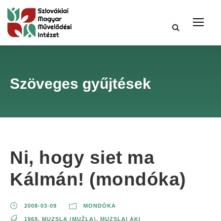
Szöveges gyűjtések
Ni, hogy siet ma
Kálmán! (mondóka)
2008-03-09
MONDÓKA
1969
,
MUZSLA (MUŽLA)
,
MUZSLAI AKI