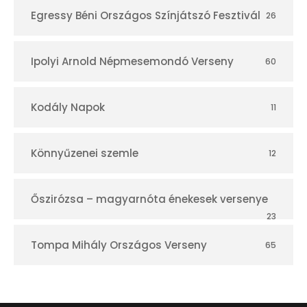
Egressy Béni Országos Színjátszó Fesztivál
26
Ipolyi Arnold Népmesemondó Verseny
60
Kodály Napok
11
Könnyűzenei szemle
12
Őszirózsa – magyarnóta énekesek versenye
23
Tompa Mihály Országos Verseny
65