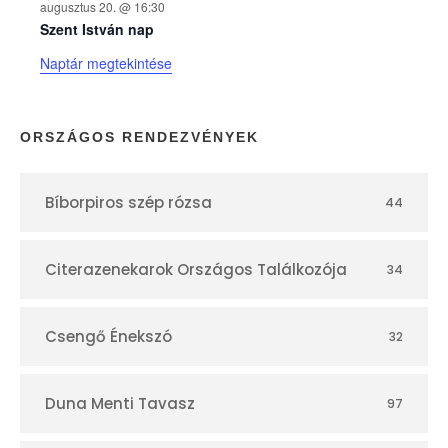
augusztus 20. @ 16:30
n
Szent István nap
Naptár megtekintése
a
p
ORSZÁGOS RENDEZVÉNYEK
t
Bíborpiros szép rózsa
44
á
r
Citerazenekarok Országos Találkozója
34
Csengő Énekszó
32
Duna Menti Tavasz
97