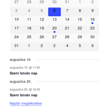
s
27
28
29
30
31
1
2
3
4
5
6
7
8
9
e
10
11
12
13
14
15
16
m
17
18
19
20
21
22
23
é
24
25
26
27
28
29
30
31
1
2
3
4
5
6
n
y
augusztus 16.
augusztus 16. @ 11:00
e
Szent István nap
augusztus 20.
k
augusztus 20. @ 16:30
n
Szent István nap
Naptár megtekintése
a