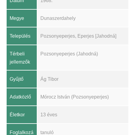
Dátum
1968.
Megye
Dunaszerdahely
Település
Pozsonyeperjes, Eperjes [Jahodná]
Térbeli
Pozsonyeperjes (Jahodná)
jellemzők
Gyűjtő
Ág Tibor
Adatközlő
Mórocz István (Pozsonyeperjes)
Életkor
13 éves
Foglalkozá
tanuló