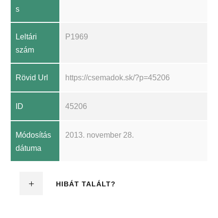
s
Leltári
P1969
szám
Rövid Url
https://csemadok.sk/?p=45206
ID
45206
Módosítás
2013. november 28.
dátuma
HIBÁT TALÁLT?