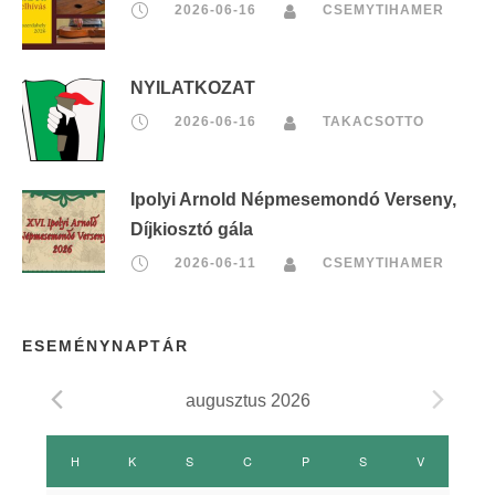
2026-06-16
CSEMYTIHAMER
NYILATKOZAT
2026-06-16
TAKACSOTTO
Ipolyi Arnold Népmesemondó Verseny,
Díjkiosztó gála
2026-06-11
CSEMYTIHAMER
ESEMÉNYNAPTÁR
augusztus 2026
E
H
HÉTFŐ
K
KEDD
S
SZERDA
C
CSÜTÖRTÖK
P
PÉNTEK
S
SZOMBAT
V
VASÁRNAP