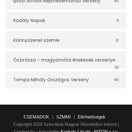
Ipolyi Arnold Népmesemondó Verseny
60
Kodály Napok
11
Könnyűzenei szemle
12
Őszirózsa – magyarnóta énekesek versenye
23
Tompa Mihály Országos Verseny
65
CSEMADOK
|
SZMMI
|
Elérhetőségek
Copyright 2018 Szlovákiai Magyar Művelődési Intézet |
Created by - Készítette:
Konkoly László - NITON s.r.o.