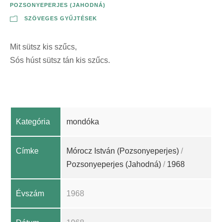
POZSONYEPERJES (JAHODNÁ)
SZÖVEGES GYŰJTÉSEK
Mit sütsz kis szűcs,
Sós húst sütsz tán kis szűcs.
Kategória
mondóka
Címke
Mórocz István (Pozsonyeperjes)
/
Pozsonyeperjes (Jahodná)
/
1968
Évszám
1968