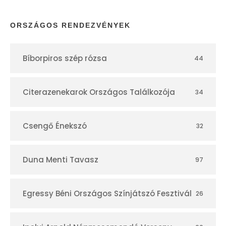
p
ORSZÁGOS RENDEZVÉNYEK
t
Bíborpiros szép rózsa
44
á
r
Citerazenekarok Országos Találkozója
34
Csengő Énekszó
32
Duna Menti Tavasz
97
Egressy Béni Országos Színjátszó Fesztivál
26