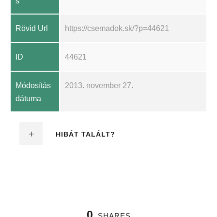
s
Rövid Url
https://csemadok.sk/?p=44621
ID
44621
Módosítás
2013. november 27.
dátuma
HIBÁT TALÁLT?
0
SHARES