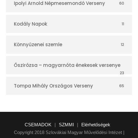
Ipolyi Arnold Népmesemondó Verseny
60
Kodály Napok
11
Könnyűzenei szemle
12
Őszirózsa – magyarnóta énekesek versenye
23
Tompa Mihály Országos Verseny
65
CSEMADOK
|
SZMMI
|
Elérhetőségek
Copyright 2018 Szlovákiai Magyar Művelődési Intézet |