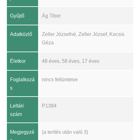
Gyűjtő
Ág Tibor
Adatközlő
Zeller Józsefné, Zeller József, Kocsis
Géza
Életkor
48 éves, 58 éves, 17 éves
Foglalkozá
nincs feltüntetve
s
Leltári
P1384
szám
Megjegyzé
(a terítés után való 3)