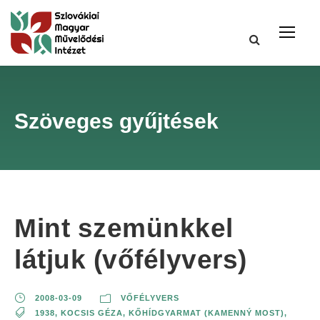
Szöveges gyűjtések
Mint szemünkkel
látjuk (vőfélyvers)
2008-03-09
VŐFÉLYVERS
1938
,
KOCSIS GÉZA
,
KŐHÍDGYARMAT (KAMENNÝ MOST)
,