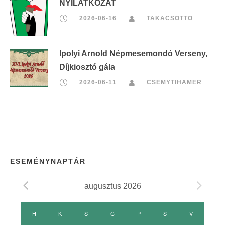
NYILATKOZAT
2026-06-16
TAKACSOTTO
Ipolyi Arnold Népmesemondó Verseny,
Díjkiosztó gála
2026-06-11
CSEMYTIHAMER
ESEMÉNYNAPTÁR
augusztus 2026
E
H
HÉTFŐ
K
KEDD
S
SZERDA
C
CSÜTÖRTÖK
P
PÉNTEK
S
SZOMBAT
V
VASÁRNAP