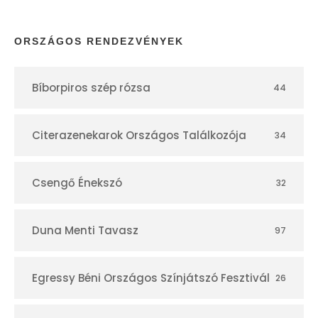
a
p
ORSZÁGOS RENDEZVÉNYEK
t
Bíborpiros szép rózsa
44
á
r
Citerazenekarok Országos Találkozója
34
Csengő Énekszó
32
Duna Menti Tavasz
97
Egressy Béni Országos Színjátszó Fesztivál
26