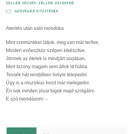
ZELLER JÓZSEF
,
ZELLER JÓZSEFNÉ
SZÖVEGES GYŰJTÉSEK
Aterítés után való mondóka
Mint szemünkkel látjuk, meg van már terítve,
Minden evőeszköz szépen kikészítve.
Jönnek az ételek is mindjárt sorjában,
Mert bizony magam sem állok itt hiába.
Tessék hát rendjében helyre telepedni
Úgy is a muzsikus kezd már melegedni.
Én sok minden jóval fogok majd szolgálni.
E szó mondásom: –