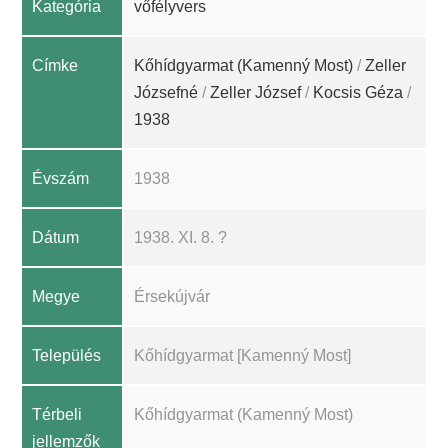
Kategória
vőfélyvers
Címke
Kőhídgyarmat (Kamenný Most)
/
Zeller
Józsefné
/
Zeller József
/
Kocsis Géza
/
1938
Évszám
1938
Dátum
1938. XI. 8. ?
Megye
Érsekújvár
Település
Kőhídgyarmat [Kamenný Most]
Térbeli
Kőhídgyarmat (Kamenný Most)
jellemzők