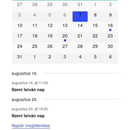
s
27
28
29
30
31
1
2
3
4
5
6
7
8
9
e
10
11
12
13
14
15
16
m
17
18
19
20
21
22
23
é
24
25
26
27
28
29
30
31
1
2
3
4
5
6
n
y
augusztus 16.
augusztus 16. @ 11:00
e
Szent István nap
augusztus 20.
k
augusztus 20. @ 16:30
n
Szent István nap
Naptár megtekintése