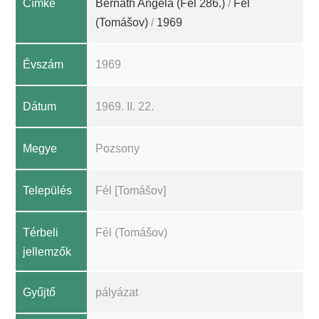
Címke
Bernáth Angela (Fél 286.)
/
Fél
(Tomášov)
/
1969
Évszám
1969
Dátum
1969. II. 22.
Megye
Pozsony
Település
Fél [Tomášov]
Térbeli
Fél (Tomášov)
jellemzők
Gyűjtő
pályázat