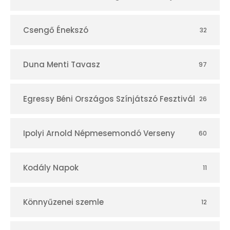
r
Csengő Énekszó
32
Duna Menti Tavasz
97
Egressy Béni Országos Színjátszó Fesztivál
26
Ipolyi Arnold Népmesemondó Verseny
60
Kodály Napok
11
Könnyűzenei szemle
12