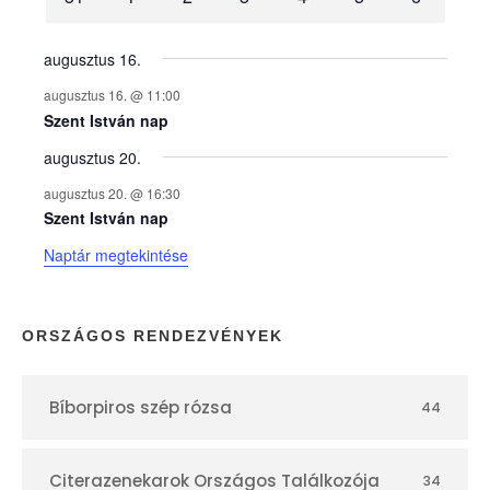
n
y
augusztus 16.
augusztus 16. @ 11:00
e
Szent István nap
augusztus 20.
k
augusztus 20. @ 16:30
n
Szent István nap
Naptár megtekintése
a
p
ORSZÁGOS RENDEZVÉNYEK
t
Bíborpiros szép rózsa
44
á
Citerazenekarok Országos Találkozója
34