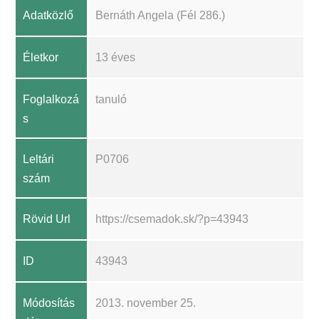
Adatközlő
Bernáth Angela (Fél 286.)
Életkor
13 éves
Foglalkozá
tanuló
s
Leltári
P0706
szám
Rövid Url
https://csemadok.sk/?p=43943
ID
43943
Módosítás
2013. november 25.