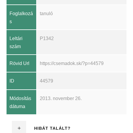
Foglalkozá
tanuló
s
Leltári
P1342
szám
Rövid Url
https://csemadok.sk/?p=44579
ID
44579
Módosítás
2013. november 26.
dátuma
HIBÁT TALÁLT?