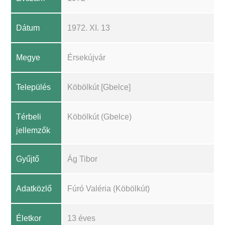
Dátum
1972. XI. 13
Megye
Érsekújvár
Település
Köbölkút [Gbelce]
Térbeli
Köbölkút (Gbelce)
jellemzők
Gyűjtő
Ág Tibor
Adatközlő
Fúró Valéria (Köbölkút)
Életkor
13 éves