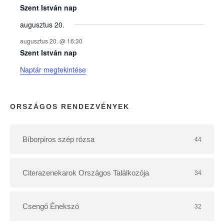
e
Szent István nap
augusztus 20.
k
augusztus 20. @ 16:30
n
Szent István nap
Naptár megtekintése
a
p
ORSZÁGOS RENDEZVÉNYEK
t
Bíborpiros szép rózsa
44
á
r
Citerazenekarok Országos Találkozója
34
Csengő Énekszó
32