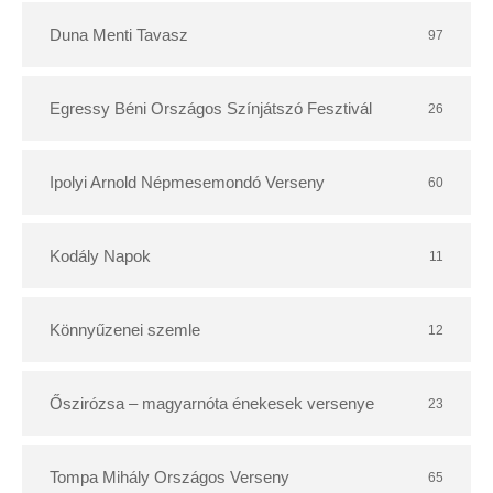
Duna Menti Tavasz
97
Egressy Béni Országos Színjátszó Fesztivál
26
Ipolyi Arnold Népmesemondó Verseny
60
Kodály Napok
11
Könnyűzenei szemle
12
Őszirózsa – magyarnóta énekesek versenye
23
Tompa Mihály Országos Verseny
65