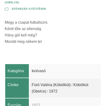
(GBELCE)
SZÖVEGES GYŰJTÉSEK
Megy a csapat futballozni.
Kérdi tőle az ellenség
Hány gól kell még?
Mondd meg nékem te!
Kategória
kiolvasó
Címke
Fúró Valéria (Köbölkút)
/
Köbölkút
(Gbelce)
/
1972
Évszám
1972