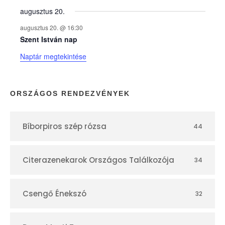
augusztus 20.
k
augusztus 20. @ 16:30
n
Szent István nap
Naptár megtekintése
a
p
ORSZÁGOS RENDEZVÉNYEK
t
Bíborpiros szép rózsa
44
á
r
Citerazenekarok Országos Találkozója
34
Csengő Énekszó
32