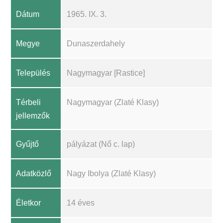
Dátum
1965. IX. 3.
Megye
Dunaszerdahely
Település
Nagymagyar [Rastice]
Térbeli
Nagymagyar (Zlaté Klasy)
jellemzők
Gyűjtő
pályázat (Nő c. lap)
Adatközlő
Nagy Ibolya (Zlaté Klasy)
Életkor
14 éves