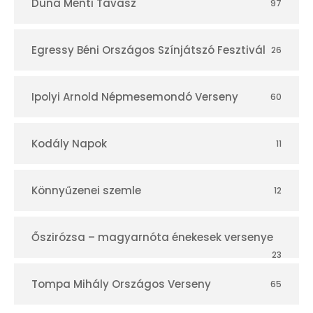
Duna Menti Tavasz
97
Egressy Béni Országos Színjátszó Fesztivál
26
Ipolyi Arnold Népmesemondó Verseny
60
Kodály Napok
11
Könnyűzenei szemle
12
Őszirózsa – magyarnóta énekesek versenye
23
Tompa Mihály Országos Verseny
65