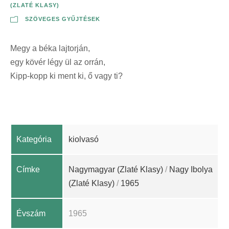
(ZLATÉ KLASY)
SZÖVEGES GYŰJTÉSEK
Megy a béka lajtorján,
egy kövér légy ül az orrán,
Kipp-kopp ki ment ki, ő vagy ti?
Kategória
kiolvasó
Címke
Nagymagyar (Zlaté Klasy)
/
Nagy Ibolya
(Zlaté Klasy)
/
1965
Évszám
1965