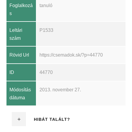
Foglalkozá
tanuló
s
Leltári
P1533
szám
Rövid Url
https://csemadok.sk/?p=44770
ID
44770
Módosítás
2013. november 27.
dátuma
HIBÁT TALÁLT?