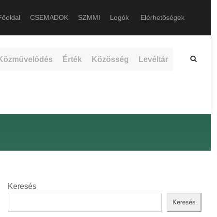
őoldal
CSEMADOK
SZMMI
Logók
Elérhetőségek
Közművelődés
Érték
Közösség
Levéltár
Keresés
Keresés