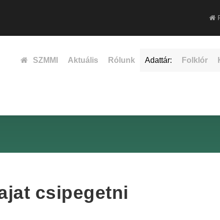
F
SZMMI
Aktuális
Rólunk
Adattár:
Folklór
jat csipegetni