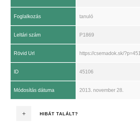
Foglalkozás
tanuló
Leltári szám
P1869
Rövid Url
https://csemadok.sk/?p=45
ID
45106
Módosítás dátuma
2013. november 28.
HIBÁT TALÁLT?