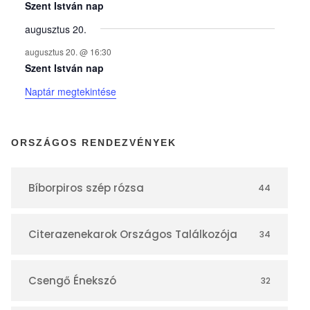
y
Szent István nap
augusztus 20.
e
augusztus 20. @ 16:30
Szent István nap
k
Naptár megtekintése
n
ORSZÁGOS RENDEZVÉNYEK
a
Bíborpiros szép rózsa
44
p
Citerazenekarok Országos Találkozója
34
t
á
Csengő Énekszó
32