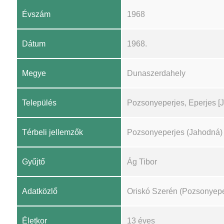
Évszám
1968
Dátum
1968.
Megye
Dunaszerdahely
Település
Pozsonyeperjes, Eperjes [
Térbeli jellemzők
Pozsonyeperjes (Jahodná)
Gyűjtő
Ág Tibor
Adatközlő
Oriskó Szerén (Pozsonyepe
Életkor
13 éves