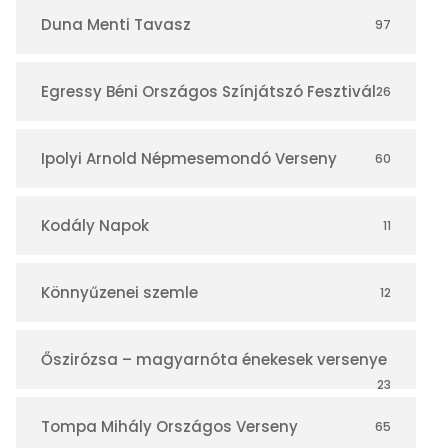
r
Duna Menti Tavasz
97
Egressy Béni Országos Színjátszó Fesztivál
26
Ipolyi Arnold Népmesemondó Verseny
60
Kodály Napok
11
Könnyűzenei szemle
12
Őszirózsa – magyarnóta énekesek versenye
23
Tompa Mihály Országos Verseny
65