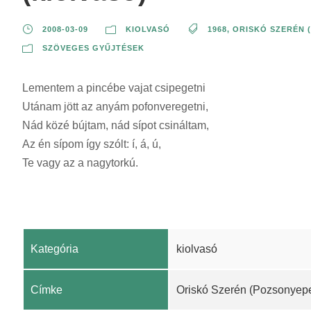
2008-03-09
KIOLVASÓ
1968
,
ORISKÓ SZERÉN 
SZÖVEGES GYŰJTÉSEK
Lementem a pincébe vajat csipegetni
Utánam jött az anyám pofonveregetni,
Nád közé bújtam, nád sípot csináltam,
Az én sípom így szólt: í, á, ú,
Te vagy az a nagytorkú.
Kategória
kiolvasó
Címke
Oriskó Szerén (Pozsonyepe