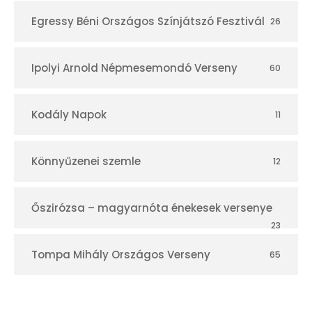
Egressy Béni Országos Színjátszó Fesztivál
26
Ipolyi Arnold Népmesemondó Verseny
60
Kodály Napok
11
Könnyűzenei szemle
12
Őszirózsa – magyarnóta énekesek versenye
23
Tompa Mihály Országos Verseny
65