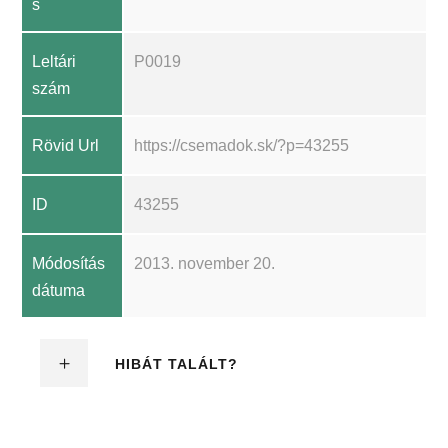
s
Leltári
P0019
szám
Rövid Url
https://csemadok.sk/?p=43255
ID
43255
Módosítás
2013. november 20.
dátuma
HIBÁT TALÁLT?