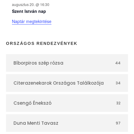
augusztus 20. @ 16:30
n
Szent István nap
Naptár megtekintése
a
p
ORSZÁGOS RENDEZVÉNYEK
t
Bíborpiros szép rózsa
44
á
r
Citerazenekarok Országos Találkozója
34
Csengő Énekszó
32
Duna Menti Tavasz
97