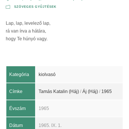
SZÖVEGES GYŰJTÉSEK
Lap, lap, levelező lap,
rá van írva a hátára,
hogy Te húnyó vagy.
Kategória
kiolvasó
Címke
Tamás Katalin (Háj)
/
Áj (Háj)
/
1965
Évszám
1965
Dátum
1965. IX. 1.