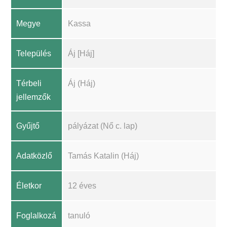
Megye
Kassa
Település
Áj [Háj]
Térbeli
Áj (Háj)
jellemzők
Gyűjtő
pályázat (Nő c. lap)
Adatközlő
Tamás Katalin (Háj)
Életkor
12 éves
Foglalkozá
tanuló