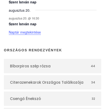
y
Szent István nap
augusztus 20.
e
augusztus 20. @ 16:30
Szent István nap
k
Naptár megtekintése
n
ORSZÁGOS RENDEZVÉNYEK
a
Bíborpiros szép rózsa
44
p
Citerazenekarok Országos Találkozója
34
t
á
Csengő Énekszó
32