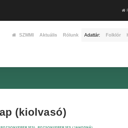
F
SZMMI
Aktuális
Rólunk
Adattár:
Folklór
lap (kiolvasó)
(POZSONYEPERJES)
,
POZSONYEPERJES (JAHODNÁ)