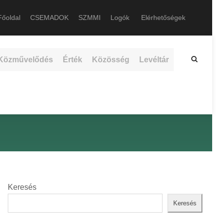
őoldal
CSEMADOK
SZMMI
Logók
Elérhetőségek
Közművelődés
Érték
Közösség
Levéltár
Keresés
Keresés