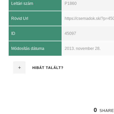
Leltári szám
P1860
Rövid Url
https://csemadok.sk/?p=45
ID
45097
Módosítás dátuma
2013. november 28.
HIBÁT TALÁLT?
0
SHARE