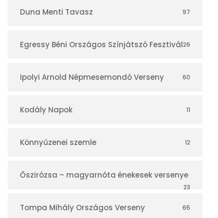
r
Duna Menti Tavasz
97
Egressy Béni Országos Színjátszó Fesztivál
26
Ipolyi Arnold Népmesemondó Verseny
60
Kodály Napok
11
Könnyűzenei szemle
12
Őszirózsa – magyarnóta énekesek versenye
23
Tompa Mihály Országos Verseny
65