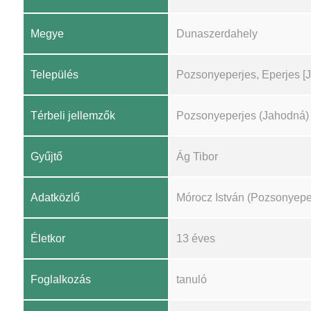
Megye
Dunaszerdahely
Település
Pozsonyeperjes, Eperjes [
Térbeli jellemzők
Pozsonyeperjes (Jahodná)
Gyűjtő
Ág Tibor
Adatközlő
Mórocz István (Pozsonyepe
Életkor
13 éves
Foglalkozás
tanuló