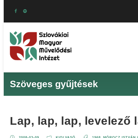
Szöveges gyűjtések
Lap, lap, lap, levelező 
2008-03-09
KIOLVASÓ
1968
,
MÓROCZ ISTVÁN 