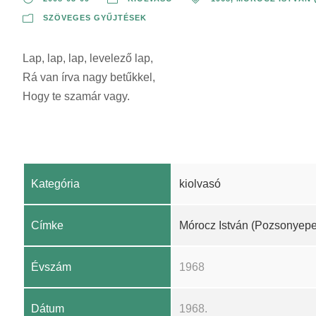
SZÖVEGES GYŰJTÉSEK
Lap, lap, lap, levelező lap,
Rá van írva nagy betűkkel,
Hogy te szamár vagy.
Kategória
kiolvasó
Címke
Mórocz István (Pozsonyepe
Évszám
1968
Dátum
1968.