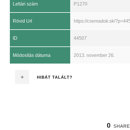
Leltári szám
P1270
Rövid Url
https://csemadok.sk/?p=44
ID
44507
Módosítás dátuma
2013. november 26.
HIBÁT TALÁLT?
0
SHARE