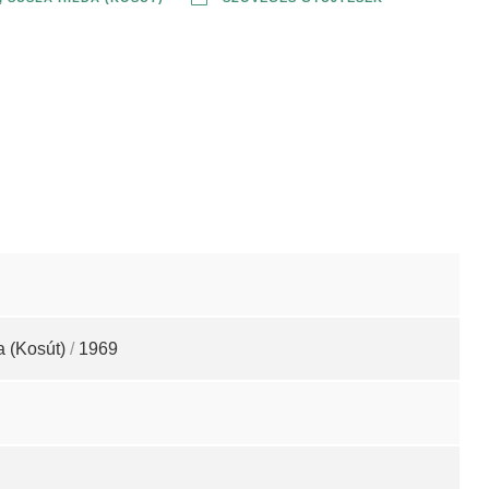
a (Kosút)
/
1969