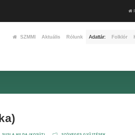
F
SZMMI
Aktuális
Rólunk
Adattár:
Folklór
ka)
,
SUSLA HILDA (KOSÚT)
SZÖVEGES GYŰJTÉSEK