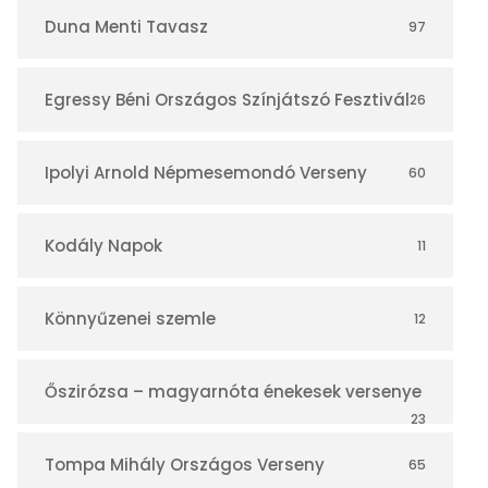
r
Duna Menti Tavasz
97
Egressy Béni Országos Színjátszó Fesztivál
26
Ipolyi Arnold Népmesemondó Verseny
60
Kodály Napok
11
Könnyűzenei szemle
12
Őszirózsa – magyarnóta énekesek versenye
23
Tompa Mihály Országos Verseny
65