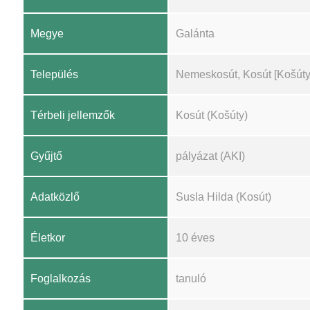
Megye
Galánta
Település
Nemeskosút, Kosút [Košúty
Térbeli jellemzők
Kosút (Košúty)
Gyűjtő
pályázat (AKI)
Adatközlő
Susla Hilda (Kosút)
Életkor
10 éves
Foglalkozás
tanuló