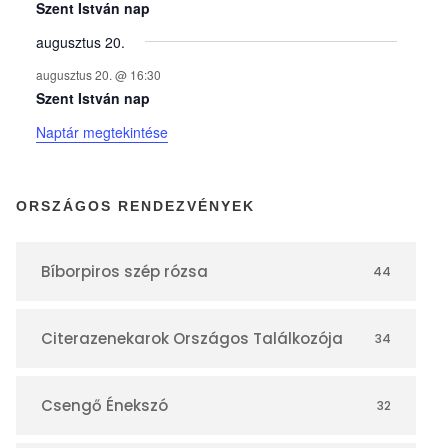
y
Szent István nap
augusztus 20.
e
augusztus 20. @ 16:30
Szent István nap
k
Naptár megtekintése
n
ORSZÁGOS RENDEZVÉNYEK
a
Bíborpiros szép rózsa
44
p
Citerazenekarok Országos Találkozója
34
t
á
Csengő Énekszó
32