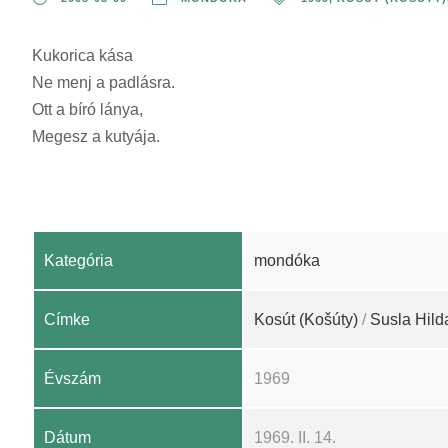
Kukorica kása
Ne menj a padlásra.
Ott a bíró lánya,
Megesz a kutyája.
Kategória
mondóka
Címke
Kosút (Košúty)
/
Susla Hild
Évszám
1969
Dátum
1969. II. 14.