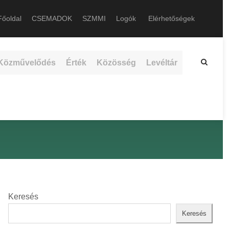
őoldal
CSEMADOK
SZMMI
Logók
Elérhetőségek
Közművelődés
Érték
Közösség
Levéltár
Keresés
Keresés