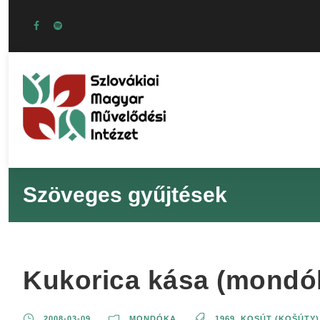
Szöveges gyűjtések
Kukorica kása (mondó
2008-03-09
MONDÓKA
1969
,
KOSÚT (KOŠÚTY)