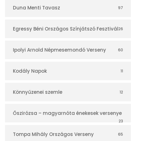
r
Duna Menti Tavasz
97
Egressy Béni Országos Színjátszó Fesztivál
26
Ipolyi Arnold Népmesemondó Verseny
60
Kodály Napok
11
Könnyűzenei szemle
12
Őszirózsa – magyarnóta énekesek versenye
23
Tompa Mihály Országos Verseny
65