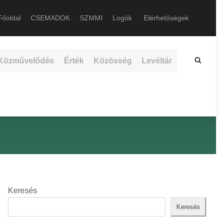
őoldal
CSEMADOK
SZMMI
Logók
Elérhetőségek
Közművelődés
Érték
Közösség
Levéltár
Keresés
Keresés