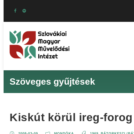
Szöveges gyűjtések
Kiskút körül ireg-foro
2008-03-09
MONDÓKA
1969
,
BÁTORKESZI (BÁ