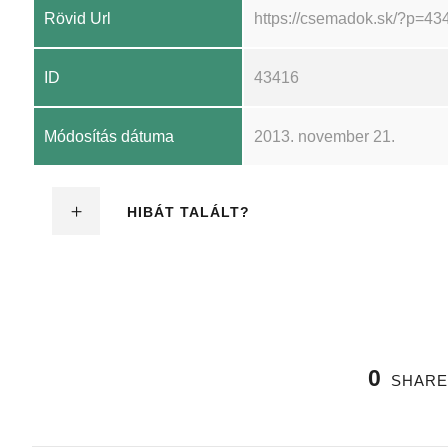
Rövid Url
https://csemadok.sk/?p=43
ID
43416
Módosítás dátuma
2013. november 21.
HIBÁT TALÁLT?
0
SHARE