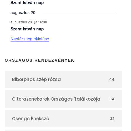
y
Szent István nap
augusztus 20.
e
augusztus 20. @ 16:30
Szent István nap
k
Naptár megtekintése
n
ORSZÁGOS RENDEZVÉNYEK
a
Bíborpiros szép rózsa
44
p
Citerazenekarok Országos Találkozója
34
t
á
Csengő Énekszó
32