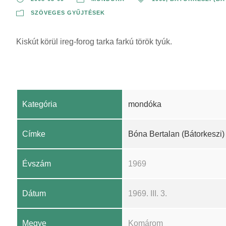
SZÖVEGES GYŰJTÉSEK
Kiskút körül ireg-forog tarka farkú török tyúk.
Kategória
mondóka
Címke
Bóna Bertalan (Bátorkeszi)
Évszám
1969
Dátum
1969. III. 3.
Megye
Komárom