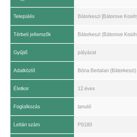
Település
Bátorkeszi [Bátorove Kosih
Térbeli jellemzők
Bátorkeszi (Bátorove Kosih
Gyűjtő
pályázat
Adatközlő
Bóna Bertalan (Bátorkeszi)
Életkor
12 éves
Foglalkozás
tanuló
Leltári szám
P0180