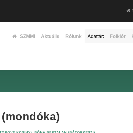
F
SZMMI
Aktuális
Rólunk
Adattár:
Folklór
g (mondóka)
TOROVE KOSIHY)
,
BÓNA BERTALAN (BÁTORKESZI)