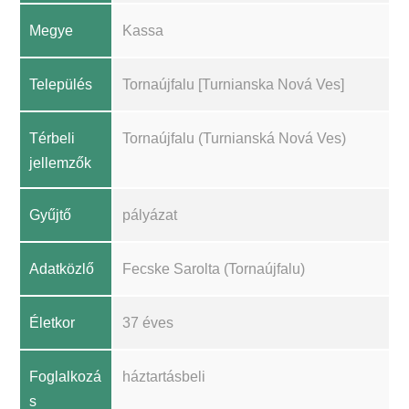
Megye
Kassa
Település
Tornaújfalu [Turnianska Nová Ves]
Térbeli
Tornaújfalu (Turnianská Nová Ves)
jellemzők
Gyűjtő
pályázat
Adatközlő
Fecske Sarolta (Tornaújfalu)
Életkor
37 éves
Foglalkozá
háztartásbeli
s