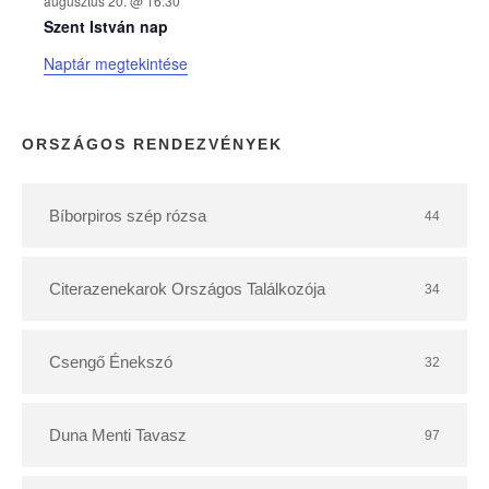
augusztus 20. @ 16:30
n
Szent István nap
Naptár megtekintése
a
p
ORSZÁGOS RENDEZVÉNYEK
t
Bíborpiros szép rózsa
44
á
r
Citerazenekarok Országos Találkozója
34
Csengő Énekszó
32
Duna Menti Tavasz
97