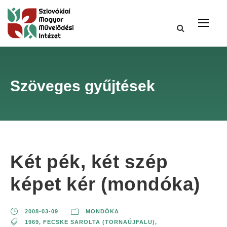
Szöveges gyűjtések
Két pék, két szép
képet kér (mondóka)
2008-03-09
MONDÓKA
1969
,
FECSKE SAROLTA (TORNAÚJFALU)
,