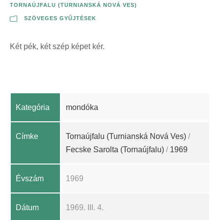
TORNAÚJFALU (TURNIANSKÁ NOVÁ VES)
SZÖVEGES GYŰJTÉSEK
Két pék, két szép képet kér.
Kategória
mondóka
Címke
Tornaújfalu (Turnianská Nová Ves)
/
Fecske Sarolta (Tornaújfalu)
/
1969
Évszám
1969
Dátum
1969. III. 4.