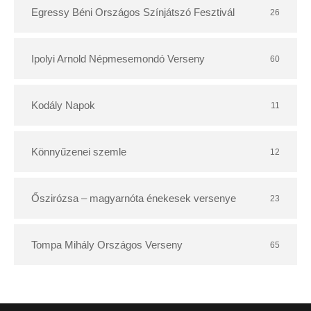
Egressy Béni Országos Színjátszó Fesztivál
26
Ipolyi Arnold Népmesemondó Verseny
60
Kodály Napok
11
Könnyűzenei szemle
12
Őszirózsa – magyarnóta énekesek versenye
23
Tompa Mihály Országos Verseny
65