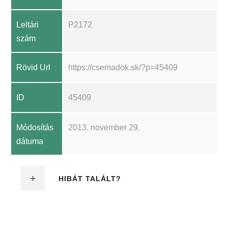
Leltári
P2172
szám
Rövid Url
https://csemadok.sk/?p=45409
ID
45409
Módosítás
2013. november 29.
dátuma
HIBÁT TALÁLT?