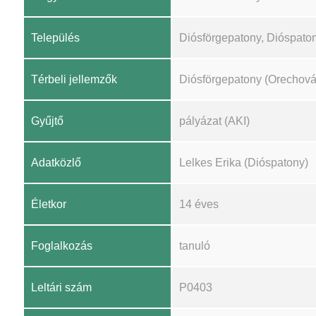
Település
Diósförgepatony, Dióspato
Térbeli jellemzők
Diósförgepatony (Orechová
Gyűjtő
pályázat (AKI)
Adatközlő
Lelkes Erika (Dióspatony)
Életkor
14 éves
Foglalkozás
tanuló
Leltári szám
P0403