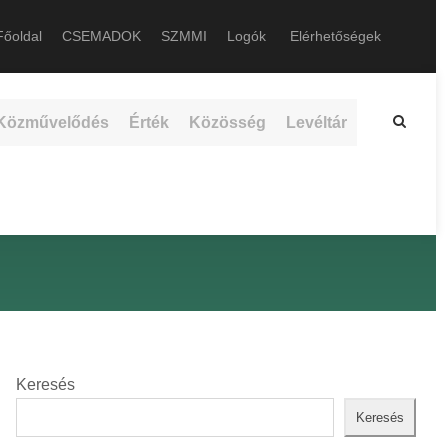
őoldal
CSEMADOK
SZMMI
Logók
Elérhetőségek
Közművelődés
Érték
Közösség
Levéltár
Keresés
Keresés