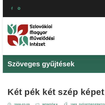
Szöveges gyűjtések
Két pék két szép képe
2008-03-09
MONDÓKA
1969
,
DIÓSFÖRGEPATO