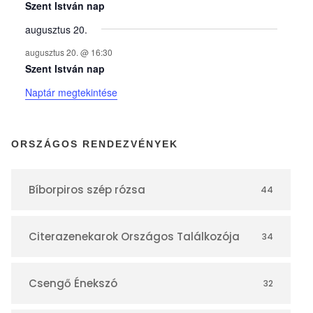
y
Szent István nap
augusztus 20.
e
augusztus 20. @ 16:30
Szent István nap
k
Naptár megtekintése
n
ORSZÁGOS RENDEZVÉNYEK
a
Bíborpiros szép rózsa
44
p
Citerazenekarok Országos Találkozója
34
t
á
Csengő Énekszó
32