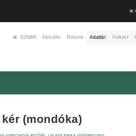
F
SZMMI
Aktuális
Rólunk
Adattár:
Folklór
t kér (mondóka)
NY (ORECHOVÁ POTÔŇ)
,
LELKES ERIKA (DIÓSPATONY)