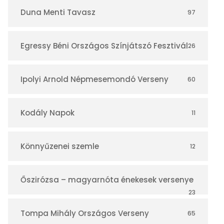
r
Duna Menti Tavasz
97
Egressy Béni Országos Színjátszó Fesztivál
26
Ipolyi Arnold Népmesemondó Verseny
60
Kodály Napok
11
Könnyűzenei szemle
12
Őszirózsa – magyarnóta énekesek versenye
23
Tompa Mihály Országos Verseny
65