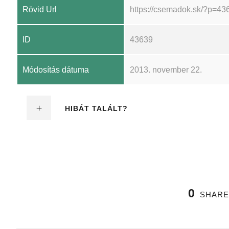
Rövid Url
https://csemadok.sk/?p=43
ID
43639
Módosítás dátuma
2013. november 22.
HIBÁT TALÁLT?
0
SHARE