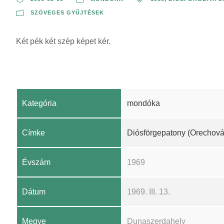
SZÖVEGES GYŰJTÉSEK
Két pék két szép képet kér.
Kategória
mondóka
Címke
Diósförgepatony (Orechová
Évszám
1969
Dátum
1969. III. 13.
Megye
Dunaszerdahely