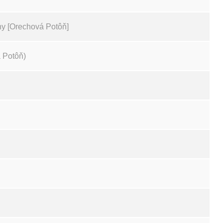
ny [Orechová Potôň]
 Potôň)