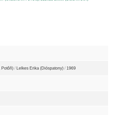
 Potôň)
/
Lelkes Erika (Dióspatony)
/
1969