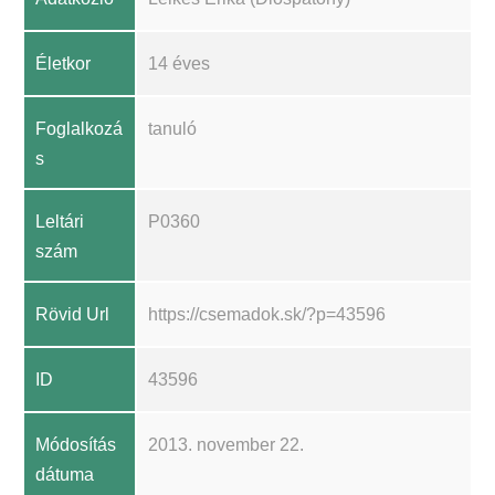
Életkor
14 éves
Foglalkozá
tanuló
s
Leltári
P0360
szám
Rövid Url
https://csemadok.sk/?p=43596
ID
43596
Módosítás
2013. november 22.
dátuma