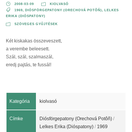
2008-03-09
KIOLVASÓ
1969
,
DIÓSFÖRGEPATONY (ORECHOVÁ POTÔŇ)
,
LELKES
ERIKA (DIÓSPATONY)
SZÖVEGES GYŰJTÉSEK
Két kiskakas összeveszett,
a verembe beleesett.
Szál, szál, szalmaszál,
eredj pajtás, te fussál!
Kategória
kiolvasó
Címke
Diósförgepatony (Orechová Potôň)
/
Lelkes Erika (Dióspatony)
/
1969