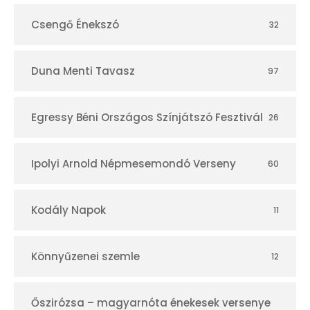
Csengő Énekszó
32
Duna Menti Tavasz
97
Egressy Béni Országos Színjátszó Fesztivál
26
Ipolyi Arnold Népmesemondó Verseny
60
Kodály Napok
11
Könnyűzenei szemle
12
Őszirózsa – magyarnóta énekesek versenye