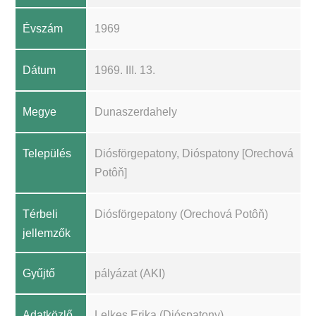
Évszám
1969
Dátum
1969. III. 13.
Megye
Dunaszerdahely
Település
Diósförgepatony, Dióspatony [Orechová
Potôň]
Térbeli
Diósförgepatony (Orechová Potôň)
jellemzők
Gyűjtő
pályázat (AKI)
Adatközlő
Lelkes Erika (Dióspatony)