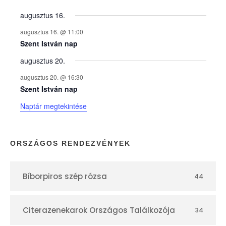
y
augusztus 16.
augusztus 16. @ 11:00
e
Szent István nap
augusztus 20.
k
augusztus 20. @ 16:30
n
Szent István nap
Naptár megtekintése
a
p
ORSZÁGOS RENDEZVÉNYEK
t
Bíborpiros szép rózsa
44
á
r
Citerazenekarok Országos Találkozója
34