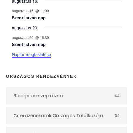
y
augusztus 16.
augusztus 16. @ 11:00
e
Szent István nap
augusztus 20.
k
augusztus 20. @ 16:30
n
Szent István nap
Naptár megtekintése
a
p
ORSZÁGOS RENDEZVÉNYEK
t
Bíborpiros szép rózsa
44
á
r
Citerazenekarok Országos Találkozója
34