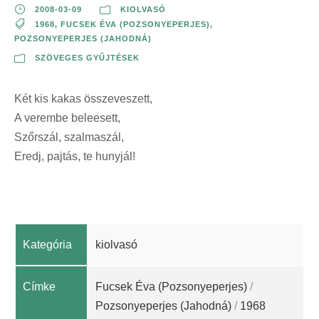
2008-03-09
KIOLVASÓ
1968
,
FUCSEK ÉVA (POZSONYEPERJES)
,
POZSONYEPERJES (JAHODNÁ)
SZÖVEGES GYŰJTÉSEK
Két kis kakas összeveszett,
A verembe beleesett,
Szőrszál, szalmaszál,
Eredj, pajtás, te hunyjál!
Kategória
kiolvasó
Címke
Fucsek Éva (Pozsonyeperjes)
/
Pozsonyeperjes (Jahodná)
/
1968