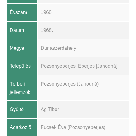
Évszám
1968
Dátum
1968.
Megye
Dunaszerdahely
Település
Pozsonyeperjes, Eperjes [Jahodná]
Térbeli
Pozsonyeperjes (Jahodná)
jellemzők
Gyűjtő
Ág Tibor
Adatközlő
Fucsek Éva (Pozsonyeperjes)