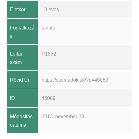
Életkor
13 éves
Foglalkozá
tanuló
s
Leltári
P1852
szám
Rövid Url
https://csemadok.sk/?p=45089
ID
45089
Módosítás
2013. november 28.
dátuma