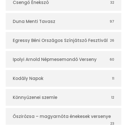
Csengő Énekszó
32
Duna Menti Tavasz
97
Egressy Béni Országos Színjátszó Fesztivál
26
Ipolyi Arnold Népmesemondó Verseny
60
Kodály Napok
11
Könnyűzenei szemle
12
Őszirózsa – magyarnóta énekesek versenye
23