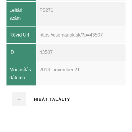
Leltári
P0271
szám
Rövid Url
https://csemadok.sk/?p=43507
ID
43507
Módosítás
2013. november 21.
dátuma
HIBÁT TALÁLT?