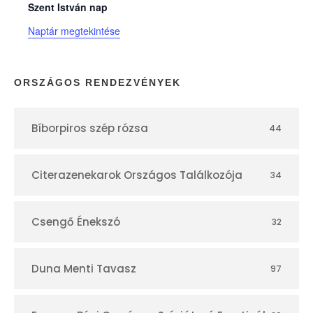
n
Szent István nap
Naptár megtekintése
a
p
ORSZÁGOS RENDEZVÉNYEK
t
Bíborpiros szép rózsa
44
á
r
Citerazenekarok Országos Találkozója
34
Csengő Énekszó
32
Duna Menti Tavasz
97