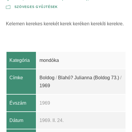
SZÖVEGES GYŰJTÉSEK
Kelemen kerekes kerekét kerek keréken kerekíti kerekre.
Kategória
mondóka
Címke
Boldog
/
Blahó? Julianna (Boldog 73.)
/
1969
Évszám
1969
Dátum
1969. II. 24.