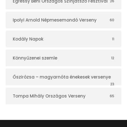
Egressy Béni Országos Színjátszó Fesztivál
26
Ipolyi Arnold Népmesemondó Verseny
60
Kodály Napok
11
Könnyűzenei szemle
12
Őszirózsa – magyarnóta énekesek versenye
23
Tompa Mihály Országos Verseny
65