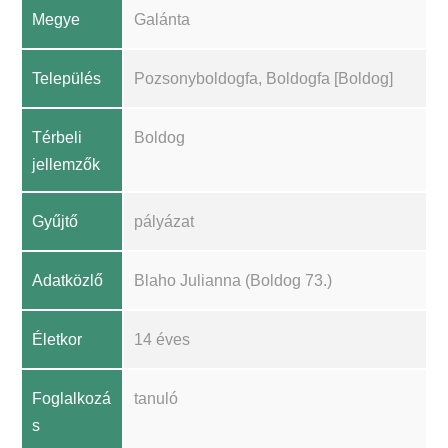
Megye
Galánta
Település
Pozsonyboldogfa, Boldogfa [Boldog]
Térbeli
Boldog
jellemzők
Gyűjtő
pályázat
Adatközlő
Blaho Julianna (Boldog 73.)
Életkor
14 éves
Foglalkozá
tanuló
s