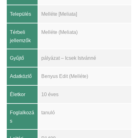
Település
Melléte [Meliata]
Térbeli
Melléte (Meliata)
jellemzők
Gyűjtő
pályázat – Icsek Istvánné
Adatközlő
Benyus Edit (Melléte)
Életkor
10 éves
Foglalkozá
tanuló
s