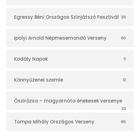
Egressy Béni Országos Színjátszó Fesztivál
26
Ipolyi Arnold Népmesemondó Verseny
60
Kodály Napok
11
Könnyűzenei szemle
12
Őszirózsa – magyarnóta énekesek versenye
23
Tompa Mihály Országos Verseny
65