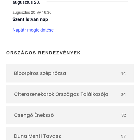
augusztus 20.
k
augusztus 20. @ 16:30
n
Szent István nap
Naptár megtekintése
a
p
ORSZÁGOS RENDEZVÉNYEK
t
Bíborpiros szép rózsa
44
á
r
Citerazenekarok Országos Találkozója
34
Csengő Énekszó
32
Duna Menti Tavasz
97