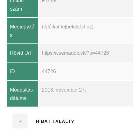
Leltári
P1489
szám
Megjegyzé
(éjfélkor fejbekötéshez)
s
Rövid Url
https://csemadok.sk/?p=44726
ID
44726
Módosítás
2013. november 27.
dátuma
HIBÁT TALÁLT?