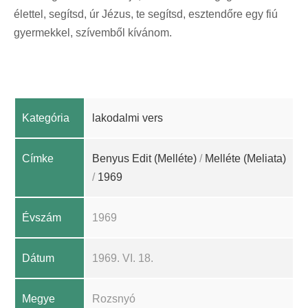
élettel, segítsd, úr Jézus, te segítsd, esztendőre egy fiú
gyermekkel, szívemből kívánom.
Kategória
lakodalmi vers
Címke
Benyus Edit (Melléte)
/
Melléte (Meliata)
/
1969
Évszám
1969
Dátum
1969. VI. 18.
Megye
Rozsnyó