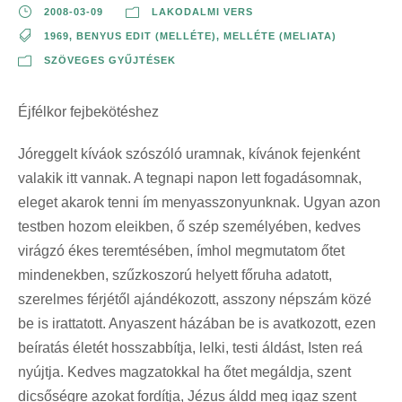
2008-03-09
LAKODALMI VERS
1969
,
BENYUS EDIT (MELLÉTE)
,
MELLÉTE (MELIATA)
SZÖVEGES GYŰJTÉSEK
Éjfélkor fejbekötéshez
Jóreggelt kíváok szószóló uramnak, kívánok fejenként
valakik itt vannak. A tegnapi napon lett fogadásomnak,
eleget akarok tenni ím menyasszonyunknak. Ugyan azon
testben hozom eleikben, ő szép személyében, kedves
virágzó ékes teremtésében, ímhol megmutatom őtet
mindenekben, szűzkoszorú helyett főruha adatott,
szerelmes férjétől ajándékozott, asszony népszám közé
be is irattatott. Anyaszent házában be is avatkozott, ezen
beíratás életét hosszabbítja, lelki, testi áldást, Isten reá
nyújtja. Kedves magzatokkal ha őtet megáldja, szent
dicsőségre azokat fordítja, Jézus áldd meg igaz szent